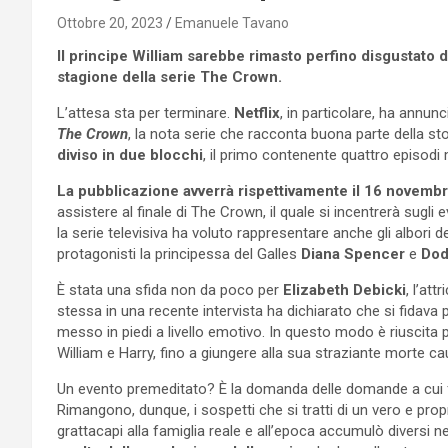
Ottobre 20, 2023
Emanuele Tavano
Il principe William sarebbe rimasto perfino disgustato 
stagione della serie The Crown.
L’attesa sta per terminare.
Netflix
, in particolare, ha annunci
The Crown
, la nota serie che racconta buona parte della stori
diviso in due blocchi
, il primo contenente quattro episodi
La pubblicazione avverrà rispettivamente il 16 novembr
assistere al finale di The Crown, il quale si incentrerà sugli 
la serie televisiva ha voluto rappresentare anche gli albori 
protagonisti la principessa del Galles
Diana Spencer
e
Dod
È stata una sfida non da poco per
Elizabeth Debicki
, l’att
stessa in una recente intervista ha dichiarato che si fidava
messo in piedi a livello emotivo. In questo modo è riuscita pi
William e Harry, fino a giungere alla sua straziante morte cau
Un evento premeditato? È la domanda delle domande a cui fi
Rimangono, dunque, i sospetti che si tratti di un vero e p
grattacapi alla famiglia reale e all’epoca accumulò diversi n