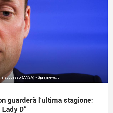
a è successo (ANSA) - Spraynews.it
n guarderà l’ultima stagione:
i Lady D”