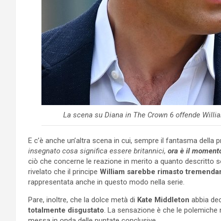
La scena su Diana in The Crown 6 offende Willia
E c’è anche un’altra scena in cui, sempre il fantasma della pr
insegnato cosa significa essere britannici,
ora è il momento
ciò che concerne le reazione in merito a quanto descritto so
rivelato che il principe
William sarebbe rimasto tremenda
rappresentata anche in questo modo nella serie.
Pare, inoltre, che la dolce metà di
Kate Middleton
abbia dec
totalmente disgustato
. La sensazione è che le polemiche n
messa in onda delle puntate conclusive.