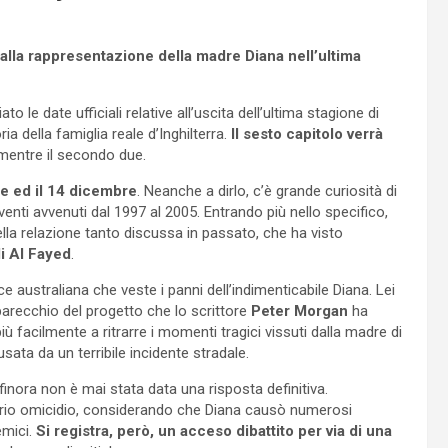
dalla rappresentazione della madre Diana nell’ultima
ato le date ufficiali relative all’uscita dell’ultima stagione di
a della famiglia reale d’Inghilterra.
Il sesto capitolo verrà
 mentre il secondo due.
e ed il 14 dicembre
. Neanche a dirlo, c’è grande curiosità di
eventi avvenuti dal 1997 al 2005. Entrando più nello specifico,
della relazione tanto discussa in passato, che ha visto
i Al Fayed
.
rice australiana che veste i panni dell’indimenticabile Diana. Lei
 parecchio del progetto che lo scrittore
Peter Morgan
ha
ù facilmente a ritrarre i momenti tragici vissuti dalla madre di
sata da un terribile incidente stradale.
nora non è mai stata data una risposta definitiva.
roprio omicidio, considerando che Diana causò numerosi
emici.
Si registra, però, un acceso dibattito per via di una