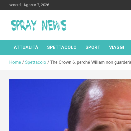
Skip
venerdì, Agosto 7, 2026
to
content
Spraynews.it
ATTUALITÀ
SPETTACOLO
SPORT
VIAGGI
Home
Spettacolo
The Crown 6, perché William non guarderà 