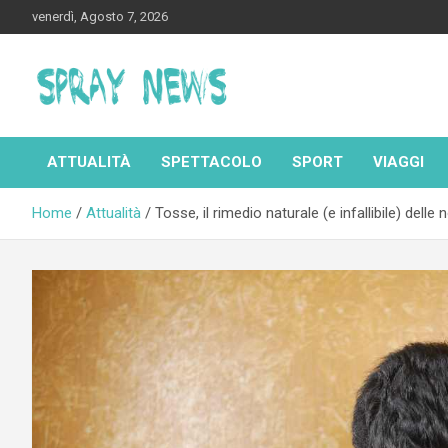
Skip
venerdì, Agosto 7, 2026
to
content
Spraynews.it
ATTUALITÀ
SPETTACOLO
SPORT
VIAGGI
Home
Attualità
Tosse, il rimedio naturale (e infallibile) delle