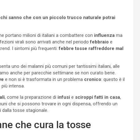
 pochi sanno che con un piccolo trucco naturale potrai
he portano milioni di italiani a combattere con
influenza
ma
 infezioni virali sono arrivati anche nel periodo
febbraio
e
end. I sintomi più frequenti:
febbre tosse raffreddore mal
senta uno dei malanni più comuni per tantissimi italiani, alle
niamo anche per parecchie settimane se non curato bene.
ve
e non si è trasformata in un problema
cronico
: questo è il
 più intensa.
ali
, come la preparazione di
infusi
e
sciroppi fatti in casa
,
muni che si possono trovare in ogni dispensa, offrendo un
ti dalla tosse stagionale.
nne che cura la tosse