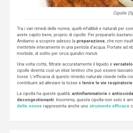
Cipolle (S
Tra i vari rimedi delle nonne, quelli infallibili e naturali per 
avete capito bene, proprio di cipolle. Per prepararlo bastan
Andiamo a scoprire adesso la
preparazione
, che non risu
mettetele interamente in una pentola d’acqua. Portate ad ebo
morbide, di solito per circa quindici minuti.
Una volta cotte, filtrate accuratamente il liquido e
versatelo 
cipolle diventa così un elisir lenitivo che può essere lasci
tosse. L’efficacia di questo rimedio naturale risiede nella
contribuire ad alleviare la tosse e
lenire le vie respiratorie 
La cipolla ha queste qualità:
antinfiammatorie
e
antiossida
decongestionanti
. Insomma, questa cipolla non solo è am
delle nonne
rappresenta anche uno
strumento efficace
c