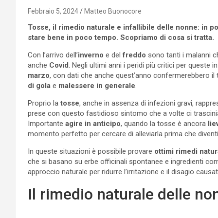
Febbraio 5, 2024
Matteo Buonocore
Tosse, il rimedio naturale e infallibile delle nonne: in
stare bene in poco tempo. Scopriamo di cosa si tratta.
Con l’arrivo dell’
inverno
e del
freddo
sono tanti i malanni c
anche
Covid
. Negli ultimi anni i peridi più critici per queste
marzo
, con dati che anche quest’anno confermerebbero il tr
di gola
e
malessere in generale
.
Proprio la
tosse
, anche in assenza di infezioni gravi, rappre
prese con questo fastidioso sintomo che a volte ci trasci
Importante
agire in anticipo
, quando la tosse è ancora
lie
momento perfetto per cercare di alleviarla prima che diventi
In queste situazioni è possibile provare
ottimi rimedi natur
che si basano su erbe officinali spontanee e ingredienti co
approccio naturale per ridurre l’irritazione e il disagio causa
Il rimedio naturale delle no