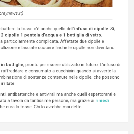
praynews.it)
combattere la tosse c’è anche quello dell’
infuso di cipolle
. Sì,
o
2 cipolle 1 pentola d’acqua e 1 bottiglia di vetro
.
lta particolarmente complicata. Affettate due cipolle e
llizione e lasciate cuocere finché le cipolle non diventano
in bottiglie
, pronto per essere utilizzato in futuro. L’infuso di
ato raffreddare e consumato a cucchiaini quando si avverte la
 combinazione di sostanze contenute nelle cipolle, che possono
irritate
.
nti
, antibatteriche e antivirali ma anche quelli espettoranti e
ata a tavola da tantissime persone, ma grazie ai
rimedi
he cura la tosse. Chi lo avrebbe mai detto.