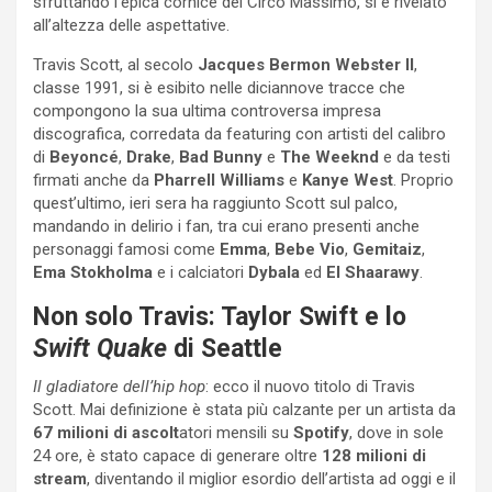
sfruttando l’epica cornice del Circo Massimo, si è rivelato
all’altezza delle aspettative.
Travis Scott, al secolo
Jacques Bermon Webster II
,
classe 1991, si è esibito nelle diciannove tracce che
compongono la sua ultima controversa impresa
discografica, corredata da featuring con artisti del calibro
di
Beyoncé
,
Drake
,
Bad Bunny
e
The Weeknd
e da testi
firmati anche da
Pharrell Williams
e
Kanye West
. Proprio
quest’ultimo, ieri sera ha raggiunto Scott sul palco,
mandando in delirio i fan, tra cui erano presenti anche
personaggi famosi come
Emma
,
Bebe Vio
,
Gemitaiz
,
Ema Stokholma
e i calciatori
Dybala
ed
El Shaarawy
.
Non solo Travis: Taylor Swift e lo
Swift Quake
di Seattle
Il gladiatore dell’hip hop
: ecco il nuovo titolo di Travis
Scott. Mai definizione è stata più calzante per un artista da
67 milioni di ascolt
atori mensili su
Spotify
, dove in sole
24 ore, è stato capace di generare oltre
128 milioni di
stream
, diventando il miglior esordio dell’artista ad oggi e il