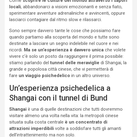
Come
scoprire le culture del mondo attraverso i sapori
locali
, abbandonarci a visioni emozionanti e senza fiato,
sperimentare avventure adrenaliniche e avvincenti, oppure
lasciarci contagiare dal ritmo slow e rilassarci.
Sono sempre davvero tante le cose che possiamo fare
quando partiamo alla scoperta del mondo e tutte sono
destinate a lasciare un segno indelebile nel cuore e nei
ricordi.
Ma se un’esperienza è davvero unica
che volete
vivere c’è solo un posto da raggiungere il prima possibile:
stiamo parlando del
tunnel delle meraviglie
di Shangai, la
grande e popolosa città cinese, che vi permetterà di
fare
un viaggio psichedelico
in un altro universo.
Un’esperienza psichedelica a
Shangai con il tunnel di Bund
Shangai
è una di quelle destinazioni che tutti dovremmo
visitare almeno una volta nella vita: la metropoli cinese
situata sulla costa centrale
è un concentrato di
attrazioni imperdibili
volte a soddisfare tutti gli amanti
dell’intrattenimento ma non solo.