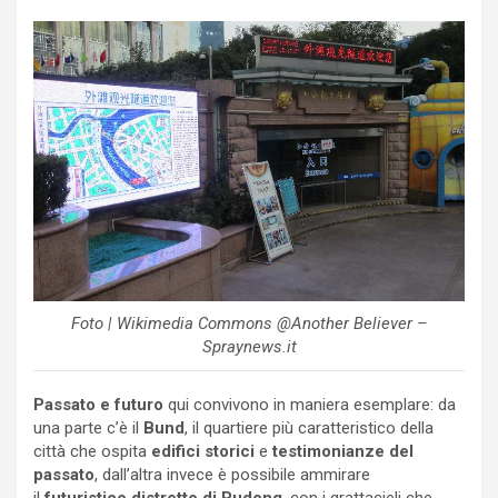
Foto | Wikimedia Commons @Another Believer –
Spraynews.it
Passato e futuro
qui convivono in maniera esemplare: da
una parte c’è il
Bund
, il quartiere più caratteristico della
città che ospita
edifici storici
e
testimonianze del
passato
, dall’altra invece è possibile ammirare
il
futuristico distretto di Pudong
, con i grattacieli che