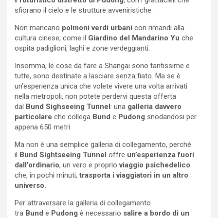
sfiorano il cielo e le strutture avveniristiche.
Non mancano
polmoni verdi urbani
con rimandi alla
cultura cinese, come il
Giardino del Mandarino Yu
che
ospita padiglioni, laghi e zone verdeggianti.
Insomma, le cose da fare a Shangai sono tantissime e
tutte, sono destinate a lasciare senza fiato. Ma se è
un’esperienza unica che volete vivere una volta arrivati
nella metropoli, non potete perdervi questa offerta
dal
Bund Sighseeing Tunnel
: una
galleria davvero
particolare
che collega
Bund
e
Pudong
snodandosi per
appena 650 metri.
Ma non è una semplice galleria di collegamento, perché
il
Bund Sightseeing Tunnel
offre
un’esperienza fuori
dall’ordinario
, un vero e proprio
viaggio psichedelico
che, in pochi minuti,
trasporta i viaggiatori in un altro
universo.
Per attraversare la galleria di collegamento
tra
Bund
e
Pudong
è necessario
salire a bordo di un