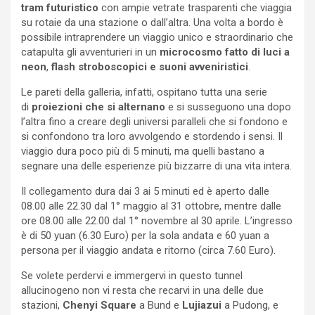
tram futuristico
con ampie vetrate trasparenti che viaggia
su rotaie da una stazione o dall’altra. Una volta a bordo è
possibile intraprendere un viaggio unico e straordinario che
catapulta gli avventurieri in un
microcosmo fatto di luci a
neon
,
flash stroboscopici e suoni avveniristici
.
Le pareti della galleria, infatti, ospitano tutta una serie
di
proiezioni che si alternano
e si susseguono una dopo
l’altra fino a creare degli universi paralleli che si fondono e
si confondono tra loro avvolgendo e stordendo i sensi. Il
viaggio dura poco più di 5 minuti, ma quelli bastano a
segnare una delle esperienze più bizzarre di una vita intera.
Il collegamento dura dai 3 ai 5 minuti ed è aperto dalle
08.00 alle 22.30 dal 1° maggio al 31 ottobre, mentre dalle
ore 08.00 alle 22.00 dal 1° novembre al 30 aprile. L’ingresso
è di 50 yuan (6.30 Euro) per la sola andata e 60 yuan a
persona per il viaggio andata e ritorno (circa 7.60 Euro).
Se volete perdervi e immergervi in questo tunnel
allucinogeno non vi resta che recarvi in una delle due
stazioni,
Chenyi Square
a Bund e
Lujiazui
a Pudong, e