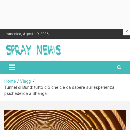
×
Skip
domenica, Agosto 9, 2026
to
content
Spraynews.it
Home
Viaggi
Tunnel di Bund: tutto ciò che c’è da sapere sull’esperienza
psichedelica a Shangai