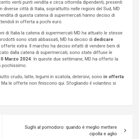
ento venti punti vendita e circa ottomila dipendenti, presenti
in diverse città di Italia, soprattutto nelle regioni del Sud, MD
ti vendita di questa catena di supermercati hanno deciso di
ttendoli in offerta a pochi euro.
ioni di Italia la catena di supermercati MD ha attuato le stesse
dei prodotti sono stati abbassati, MD ha deciso di
dedicare
fferte extra. Il marchio ha deciso infatti di vendere beni di
cato dalla catena di supermercati, sono state diffuse le
 10 Marzo 2024
. In queste due settimane, MD ha offerto la
 a pochissimo.
iutto crudo, latte, legumi in scatola, detersivi, sono
in offerta
. Ma le offerte non finiscono qui. Sfogliando il volantino si
Sughi al pomodoro: quando è meglio mettere
cipolla e aglio