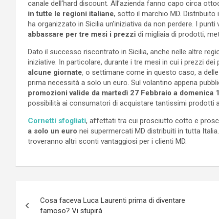
canale dell’hard discount. All’azienda fanno capo circa ottoc
in tutte le regioni italiane
, sotto il marchio MD. Distribuito 
ha organizzato in Sicilia un’iniziativa da non perdere. I pun
abbassare per tre mesi i prezzi
di migliaia di prodotti, me
Dato il successo riscontrato in Sicilia, anche nelle altre reg
iniziative. In particolare, durante i tre mesi in cui i prezzi 
alcune giornate
, o settimane come in questo caso, a delle o
prima necessità a solo un euro. Sul volantino appena pubbli
promozioni valide da martedì 27 Febbraio a domenica
possibilità ai consumatori di acquistare tantissimi prodotti
Cornetti sfogliati
, affettati tra cui prosciutto cotto e prosc
a solo un euro
nei supermercati MD distribuiti in tutta Italia
troveranno altri sconti vantaggiosi per i clienti MD.
Navigazione
Cosa faceva Luca Laurenti prima di diventare
articoli
famoso? Vi stupirà