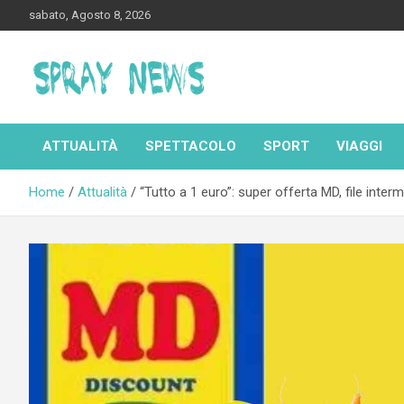
Skip
sabato, Agosto 8, 2026
to
content
Spraynews.it
ATTUALITÀ
SPETTACOLO
SPORT
VIAGGI
Home
Attualità
“Tutto a 1 euro”: super offerta MD, file interm