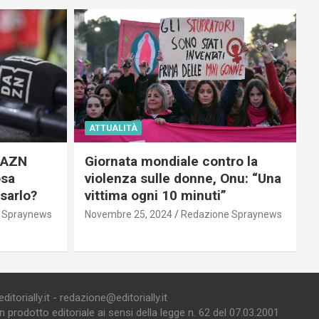
ATTUALITÀ
 DAZN
Giornata mondiale contro la
osa
violenza sulle donne, Onu: “Una
usarlo?
vittima ogni 10 minuti”
 Spraynews
Novembre 25, 2024
Redazione Spraynews
torially.it - redazione@editorially.it
prodotto editoriale ai sensi della legge n. 62 del 07.03.2001