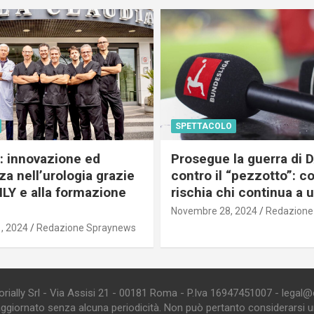
SPETTACOLO
c: innovazione ed
Prosegue la guerra di
a nell’urologia grazie
contro il “pezzotto”: c
ILY e alla formazione
rischia chi continua a 
Novembre 28, 2024
Redazione
, 2024
Redazione Spraynews
ially Srl - Via Assisi 21 - 00181 Roma - P.Iva 16947451007 - legal@edi
aggiornato senza alcuna periodicità. Non può pertanto considerarsi un 