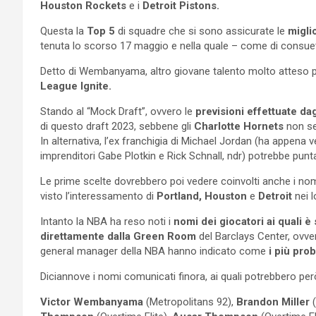
Houston Rockets
e i
Detroit Pistons.
Questa la
Top 5
di squadre che si sono assicurate le
migli
tenuta lo scorso 17 maggio e nella quale – come di consueto – 
Detto di Wembanyama, altro giovane talento molto atteso 
League Ignite.
Stando al “Mock Draft”, ovvero le
previsioni effettuate dag
di questo draft 2023, sebbene gli
Charlotte Hornets
non se
In alternativa, l’ex franchigia di Michael Jordan (ha appena
imprenditori Gabe Plotkin e Rick Schnall, ndr) potrebbe pun
Le prime scelte dovrebbero poi vedere coinvolti anche i nom
visto l’interessamento di
Portland, Houston
e
Detroit
nei l
Intanto la NBA ha reso noti i
nomi dei giocatori ai quali è 
direttamente dalla Green Room
del Barclays Center, ovver
general manager della NBA hanno indicato come
i più prob
Diciannove i nomi comunicati finora, ai quali potrebbero pe
Victor Wembanyama
(Metropolitans 92),
Brandon Miller
(