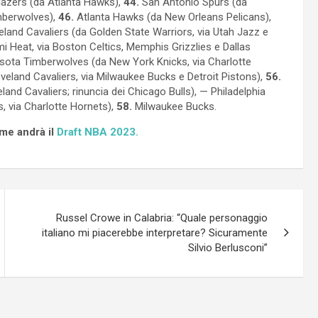
Blazers (da Atlanta Hawks),
44.
San Antonio Spurs (da
mberwolves),
46.
Atlanta Hawks (da New Orleans Pelicans),
land Cavaliers (da Golden State Warriors, via Utah Jazz e
 Heat, via Boston Celtics, Memphis Grizzlies e Dallas
ota Timberwolves (da New York Knicks, via Charlotte
veland Cavaliers, via Milwaukee Bucks e Detroit Pistons),
56.
and Cavaliers; rinuncia dei Chicago Bulls), — Philadelphia
 via Charlotte Hornets),
58.
Milwaukee Bucks.
me andrà il
Draft NBA 2023.
Russel Crowe in Calabria: “Quale personaggio
italiano mi piacerebbe interpretare? Sicuramente
Silvio Berlusconi”