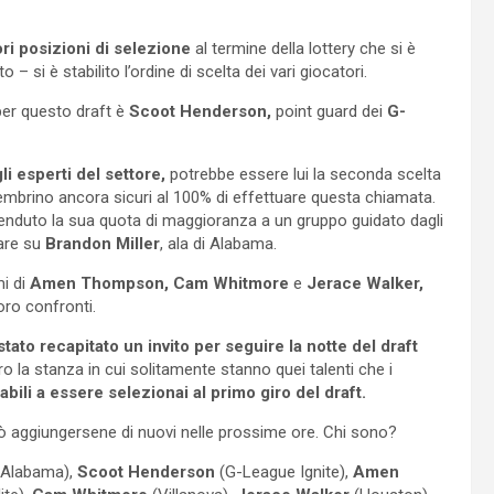
ori posizioni di selezione
al termine della lottery che si è
si è stabilito l’ordine di scelta dei vari giocatori.
per questo draft è
Scoot Henderson,
point guard dei
G-
li esperti del settore,
potrebbe essere lui la seconda scelta
mbrino ancora sicuri al 100% di effettuare questa chiamata.
 venduto la sua quota di maggioranza a un gruppo guidato dagli
tare su
Brandon Miller
, ala di Alabama.
i di
Amen Thompson, Cam Whitmore
e
Jerace Walker,
oro confronti.
stato recapitato un invito per seguire la notte del draft
o la stanza in cui solitamente stanno quei talenti che i
abili a essere selezionai al primo giro del draft.
rò aggiungersene di nuovi nelle prossime ore. Chi sono?
Alabama),
Scoot Henderson
(G-League Ignite),
Amen