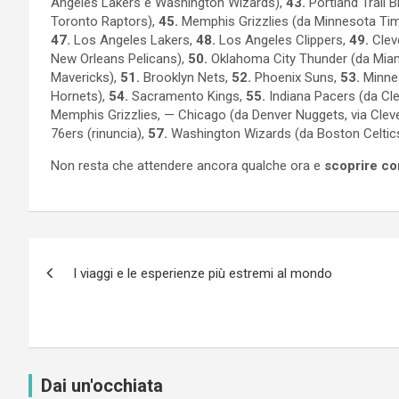
Angeles Lakers e Washington Wizards),
43.
Portland Trail 
Toronto Raptors),
45.
Memphis Grizzlies (da Minnesota Ti
47.
Los Angeles Lakers,
48.
Los Angeles Clippers,
49.
Cleve
New Orleans Pelicans),
50.
Oklahoma City Thunder (da Miami
Mavericks),
51.
Brooklyn Nets,
52.
Phoenix Suns,
53.
Minnes
Hornets),
54.
Sacramento Kings,
55.
Indiana Pacers (da Cle
Memphis Grizzlies, — Chicago (da Denver Nuggets, via Clevel
76ers (rinuncia),
57.
Washington Wizards (da Boston Celtics,
Non resta che attendere ancora qualche ora e
scoprire co
Navigazione
I viaggi e le esperienze più estremi al mondo
articoli
Dai un'occhiata