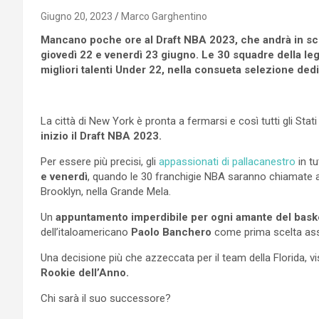
Giugno 20, 2023
Marco Garghentino
Mancano poche ore al Draft NBA 2023, che andrà in scen
giovedì 22 e venerdì 23 giugno. Le 30 squadre della leg
migliori talenti Under 22, nella consueta selezione dedi
La città di New York è pronta a fermarsi e così tutti gli Stat
inizio il Draft NBA 2023.
Per essere più precisi, gli
appassionati di pallacanestro
in t
e venerdì
, quando le 30 franchigie NBA saranno chiamate a 
Brooklyn, nella Grande Mela.
Un
appuntamento imperdibile
per ogni amante del bask
dell’italoamericano
Paolo Banchero
come prima scelta ass
Una decisione più che azzeccata per il team della Florida, vi
Rookie dell’Anno.
Chi sarà il suo successore?