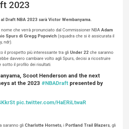
aft 2023
a al Draft NBA 2023 sarà Victor Wembanyama.
primo nome che verrà pronunciato dal Commissioner NBA
Adam
nio Spurs di Gregg Popovich
(squadra che si è assicurata il
y, ndr).
 il prospetto più interessante tra gli
Under 22
che saranno
bbe davvero cambiare volto agli Spurs, decisi a ricostruire
to il profilo dei risultati.
mbanyama, Scoot Henderson and the next
rneys at the 2023
#NBADraft
presented by
SKkrSt
pic.twitter.com/HaERiLtwaR
a saranno gli
Charlotte Hornets
, i
Portland Trail Blazers
, gli