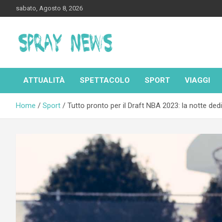
Skip
sabato, Agosto 8, 2026
to
content
Spraynews.it
ATTUALITÀ
SPETTACOLO
SPORT
VIAGGI
Home
Sport
Tutto pronto per il Draft NBA 2023: la notte dedic