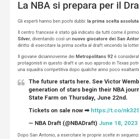
La NBA si prepara per il Dr
Gli esperti hanno ben pochi dubbi:
la prima scelta assolut
Il centro francese è stato già indicato da tutti come il 
Silver
, diventando così un
nuovo giocatore dei San Anto
diritto di esercitare la prima scelta al draft vincendo la lotter
Il giovane diciannovenne dei
Metropolitans 92
è considerato
protagonisti in questo draft e un suo approdo in Texas potre
una squadra competitiva dopo qualche anno poco esaltante sot
The future starts here. See Victor We
generation of stars begin their NBA jou
State Farm on Thursday, June 22nd.
Tickets on sale now ➡
https://t.co/nk32
— NBA Draft (@NBADraft)
June 18, 2023
Dopo San Antonio, a esercitare le proprie scelte in sequenz