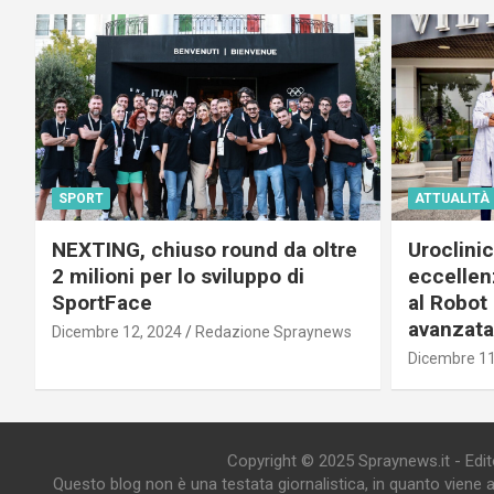
SPORT
ATTUALITÀ
NEXTING, chiuso round da oltre
Uroclini
2 milioni per lo sviluppo di
eccellenz
SportFace
al Robot 
avanzata
Dicembre 12, 2024
Redazione Spraynews
Dicembre 11
Copyright © 2025 Spraynews.it - Editor
Questo blog non è una testata giornalistica, in quanto viene 