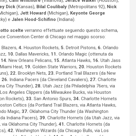
ite),
Cam Whitmore
(Villanova),
Jerace Walker
(Houston),
ey Dick
(Kansas),
Bilal Coulibaly
(Metropolitans 92),
Nick
Michigan),
Jett Howard
(Michigan),
Keyonte George
cky) e
Jalen Hood-Schifino
(Indiana).
totto
scelte
verranno effettuate seguendo questo schema,
Place Convention Center di Chicago nel maggio scorso:
 Blazers,
4.
Houston Rockets,
5.
Detroit Pistons,
6.
Orlando
azz,
10.
Dallas Mavericks,
11.
Orlando Magic (ottenuta da
,
14.
New Orleans Pelicans,
15.
Atlanta Hawks,
16.
Utah Jass
Miami Heat,
19.
Golden State Warriors,
20.
Houston Rockets
uns),
22.
Brooklyn Nets,
23.
Portland Trail Blazers (da New
,
26.
Indiana Pacers (da Cleveland Cavaliers),
27.
Charlotte
ma City Thunder),
28.
Utah Jazz (da Philadelphia 76ers, via
Los Angeles Clippers (da Milwaukee Bucks, via Houston
on Rockets),
33.
San Antonio Spurs,
34.
Charlotte Hornets
ston Celtics (da Portland Trail Blazers, via Atlanta Hawks,
ndo Magic,
37.
Oklahoma City Thunder (da Washington
a Indiana Pacers),
39.
Charlotte Hornets (da Utah Jazz, via
, via Oklahoma City Thunder),
41.
Charlotte Hornets (da
cs),
42.
Washington Wizards (da Chicago Bulls, via Los