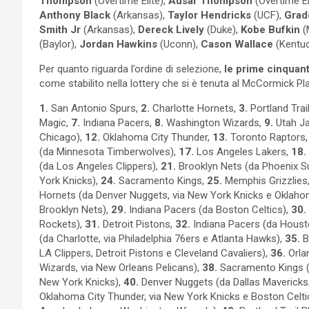
Thompson
(Overtime Elite),
Ausar Thompson
(Overtime El
Anthony Black
(Arkansas),
Taylor Hendricks
(UCF),
Grad
Smith Jr
(Arkansas),
Dereck Lively
(Duke),
Kobe Bufkin
(
(Baylor),
Jordan Hawkins
(Uconn),
Cason Wallace
(Kentu
Per quanto riguarda l’ordine di selezione,
le prime cinquan
come stabilito nella lottery che si è tenuta al McCormick 
1.
San Antonio Spurs,
2.
Charlotte Hornets,
3.
Portland Trail
Magic,
7.
Indiana Pacers,
8.
Washington Wizards,
9.
Utah J
Chicago),
12.
Oklahoma City Thunder,
13.
Toronto Raptors
(da Minnesota Timberwolves),
17.
Los Angeles Lakers,
18.
(da Los Angeles Clippers),
21.
Brooklyn Nets (da Phoenix S
York Knicks),
24.
Sacramento Kings,
25.
Memphis Grizzlies
Hornets (da Denver Nuggets, via New York Knicks e Oklaho
Brooklyn Nets),
29.
Indiana Pacers (da Boston Celtics),
30.
Rockets),
31.
Detroit Pistons,
32.
Indiana Pacers (da Houst
(da Charlotte, via Philadelphia 76ers e Atlanta Hawks),
35.
Bo
LA Clippers, Detroit Pistons e Cleveland Cavaliers),
36.
Orla
Wizards, via New Orleans Pelicans),
38.
Sacramento Kings (d
New York Knicks),
40.
Denver Nuggets (da Dallas Mavericks
Oklahoma City Thunder, via New York Knicks e Boston Celti