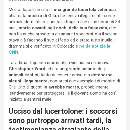
Morto dopo il morso di
una grande lucertola velenosa
,
chiamata
mostro di Gila
, che teneva illegalmente come
animale domestico: questa la tragica fine di un uomo di 34
anni,
morto davanti agli occhi della sua fidanzata
, che
non ha anche provato a chiamare i soccorsi, ma il veleno
stava già facendo il suo effetto ed è stato tutto inutile. Il
dramma si è verificato in Colorado e
ne dà notizia la
CNN
.
La vittima di questa drammatica vicenda si chiamava
Christopher Ward
ed era
un grande amante
degli
animali esotici,
tanto da essere arrivato a
detenerne
alcuni illegalmente,
compresi due esemplari di mostro di
Gila. Uno di questi
lo avrebbe morso
, probabilmente
istintivamente per proteggersi, e il giovane uomo ha così
iniziato a sentirsi male.
Ucciso dal lucertolone: i soccorsi
sono purtroppo arrivati tardi, la
testimonianza straziante della