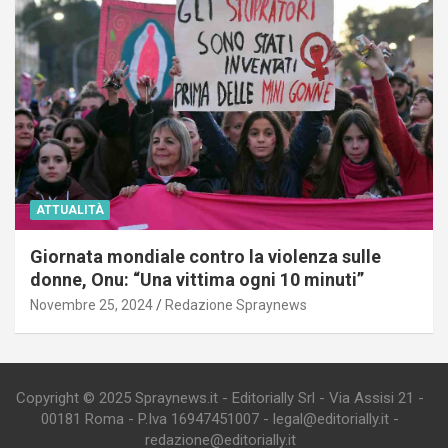
ATTUALITÀ
Giornata mondiale contro la violenza sulle
donne, Onu: “Una vittima ogni 10 minuti”
Novembre 25, 2024
Redazione Spraynews
Copyright © 2025 Spraynews.it - Editorially Srl - Via Assisi 21 -
00181 Roma - P.Iva 16947451007 - legal@editorially.it -
redazione@editorially.it