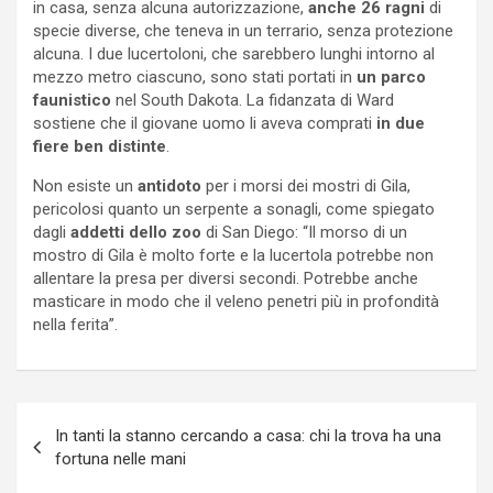
in casa, senza alcuna autorizzazione,
anche 26 ragni
di
specie diverse, che teneva in un terrario, senza protezione
alcuna. I due lucertoloni, che sarebbero lunghi intorno al
mezzo metro ciascuno, sono stati portati in
un parco
faunistico
nel South Dakota. La fidanzata di Ward
sostiene che il giovane uomo li aveva comprati
in due
fiere ben distinte
.
Non esiste un
antidoto
per i morsi dei mostri di Gila,
pericolosi quanto un serpente a sonagli, come spiegato
dagli
addetti dello zoo
di San Diego: “Il morso di un
mostro di Gila è molto forte e la lucertola potrebbe non
allentare la presa per diversi secondi. Potrebbe anche
masticare in modo che il veleno penetri più in profondità
nella ferita”.
Navigazione
In tanti la stanno cercando a casa: chi la trova ha una
articoli
fortuna nelle mani