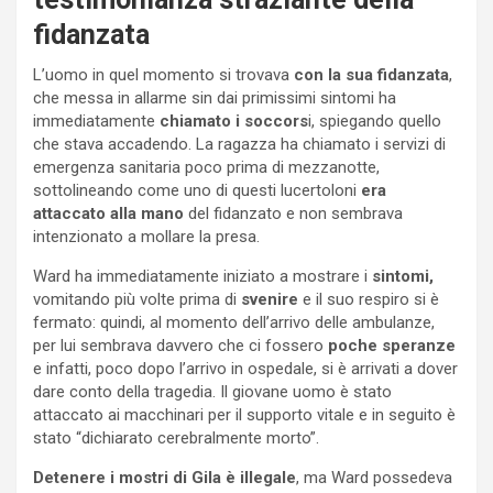
fidanzata
L’uomo in quel momento si trovava
con la sua fidanzata
,
che messa in allarme sin dai primissimi sintomi ha
immediatamente
chiamato i soccors
i, spiegando quello
che stava accadendo. La ragazza ha chiamato i servizi di
emergenza sanitaria poco prima di mezzanotte,
sottolineando come uno di questi lucertoloni
era
attaccato alla mano
del fidanzato e non sembrava
intenzionato a mollare la presa.
Ward ha immediatamente iniziato a mostrare i
sintomi,
vomitando più volte prima di
svenire
e il suo respiro si è
fermato: quindi, al momento dell’arrivo delle ambulanze,
per lui sembrava davvero che ci fossero
poche speranze
e infatti, poco dopo l’arrivo in ospedale, si è arrivati a dover
dare conto della tragedia. Il giovane uomo è stato
attaccato ai macchinari per il supporto vitale e in seguito è
stato “dichiarato cerebralmente morto”.
Detenere i mostri di Gila è illegale
, ma Ward possedeva