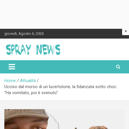
×
Skip
giovedì, Agosto 6, 2026
to
content
Spraynews.it
Home
Attualità
Ucciso dal morso di un lucertolone, la fidanzata sotto choc:
“Ha vomitato, poi è svenuto”