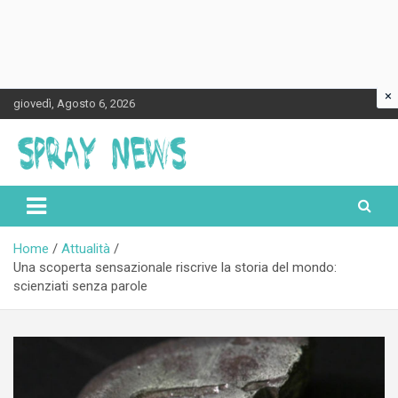
×
Skip
giovedì, Agosto 6, 2026
to
content
Spraynews.it
Home
Attualità
Una scoperta sensazionale riscrive la storia del mondo:
scienziati senza parole