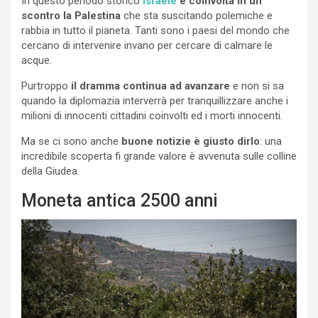
In questo periodo storico
Israele
è coinvolta in un
scontro la Palestina
che sta suscitando polemiche e
rabbia in tutto il pianeta. Tanti sono i paesi del mondo che
cercano di intervenire invano per cercare di calmare le
acque.
Purtroppo
il dramma continua ad avanzare
e non si sa
quando la diplomazia interverrà per tranquillizzare anche i
milioni di innocenti cittadini coinvolti ed i morti innocenti.
Ma se ci sono anche
buone notizie è giusto dirlo
: una
incredibile scoperta fi grande valore è avvenuta sulle colline
della Giudea.
Moneta antica 2500 anni