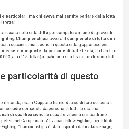
 particolari, ma chi aveva mai sentito parlare della lotta
 tratta!
, si recano nella città di
Ito
per competere in uno degli eventi
 Fighting Championships
, ovvero
il campionato di lotta con
a con i cuscini si riuniscono in questa città giapponese per
o essere composte da persone di tutte le età
, da bambini
00.000 yen (915 dollari) in palio non sembrano molti, sono tutti
 le particolarità di questo
tto il mondo, ma in Giappone hanno deciso di fare sul serio e
con squadre composte da persone di tutte le età che
nali di qualificazione
, le squadre vincenti si incontrano
ompetere nel Campionato All-Japan Pillow Fighting, per il titolo
low Fighting Championships è stato ispirato dal
makura-nage
,