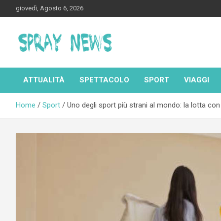
Skip
giovedì, Agosto 6, 2026
to
content
Spraynews.it
ATTUALITÀ
SPETTACOLO
SPORT
VIAGGI
Home
Sport
Uno degli sport più strani al mondo: la lotta con