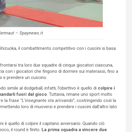
ermaut – Spaynews.it
 Shizuoka, il combattimento competitivo con i cuscini si basa
ffrontarsi tra loro due squadre di cinque giocatori ciascuna,
zia con i giocatori che fingono di dormire sui materassi, fino a
rsi e prendere un cuscino.
o simile al dodgeball, infatti, l’obiettivo è quello di
colpire i
andarli fuori dal gioco
. Tuttavia, rimane uno sport molto
e la frase “
L’insegnante sta arrivando
”, costringendo così la
ermettendo loro di muoversi e prendere i cuscini dall’altro lato
i è quello di colpire il capitano avversario. Quando ciò
oco, il round è finito.
La prima squadra a vincere due