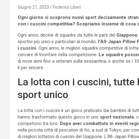
Giugno 21, 2023
Federico Liberi
Ogni giorno si scoprono nuovi sport decisamente strani e
con i cuscini competitiva? Scopriamo insieme di cosa si
Ogni anno, decine di squadre da tutte le parti del
Giappone
sportivi più unici e particolari al mondo:
l’All-Japan Pillow
i cuscini
. Ogni anno, le migliori squadre competitive di lott
cercare di trionfare nella competizione.
Le squadre posson
di nove anni fino a veterani sulla sessantina, e anche se i 1
lì per vincere.
La lotta con i cuscini, tutte
sport unico
La lotta con i cuscini è un gioco praticato dai bambini di tu
hanno trasformato questo gioco in uno
sport nazionale
, 
competono tra loro.
Dopo aver combattuto in eventi regio
nella piccola città di pescatori di Ito, a sud di Tokyo, per c
di migliori lottatori di cuscini del Giappone. L’All-Japan Pil