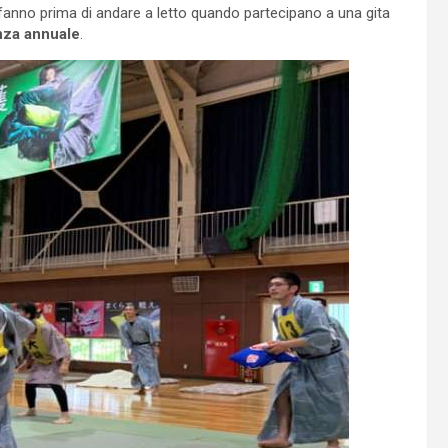
si fanno prima di andare a letto quando partecipano a una gita
enza annuale
.