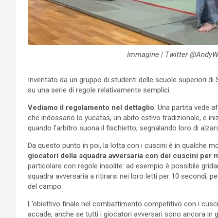
Immagine | Twitter @AndyW
Inventato da un gruppo di studenti delle scuole superiori di
su una serie di regole relativamente semplici.
Vediamo il regolamento nel dettaglio
. Una partita vede a
che indossano lo yucatas, un abito estivo tradizionale, e ini
quando l’arbitro suona il fischietto, segnalando loro di alza
Da questo punto in poi, la lotta con i cuscini è in qualche mod
giocatori della squadra avversaria con dei cuscini per m
particolare con regole insolite: ad esempio è possibile gridar
squadra avversaria a ritirarsi nei loro letti per 10 secondi, p
del campo.
L’obiettivo finale nel combattimento competitivo con i cuscin
accade, anche se tutti i giocatori avversari sono ancora in gi