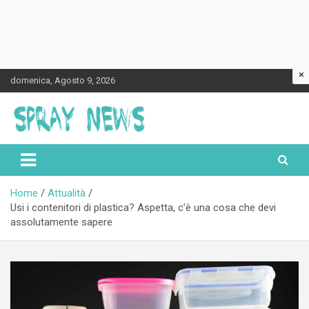
×
Skip
domenica, Agosto 9, 2026
to
content
Spraynews.it
Home
Attualità
Usi i contenitori di plastica? Aspetta, c’è una cosa che devi
assolutamente sapere