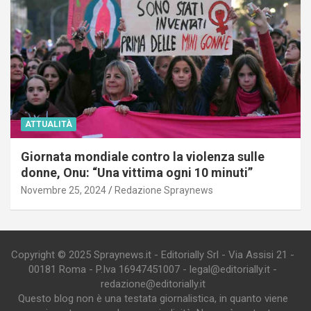
ATTUALITÀ
Giornata mondiale contro la violenza sulle
donne, Onu: “Una vittima ogni 10 minuti”
Novembre 25, 2024
Redazione Spraynews
Copyright © 2025 Spraynews.it - Editorially Srl - Via Assisi 21 -
00181 Roma - P.Iva 16947451007 - legal@editorially.it -
redazione@editorially.it
Questo blog non è una testata giornalistica, in quanto viene