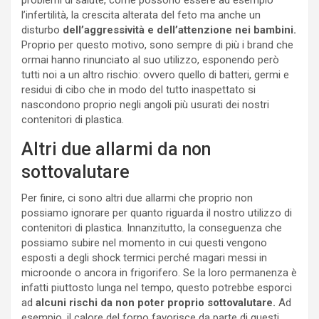
l’infertilità, la crescita alterata del feto ma anche un
disturbo
dell’aggressività e dell’attenzione nei bambini.
Proprio per questo motivo, sono sempre di più i brand che
ormai hanno rinunciato al suo utilizzo, esponendo però
tutti noi a un altro rischio: ovvero quello di batteri, germi e
residui di cibo che in modo del tutto inaspettato si
nascondono proprio negli angoli più usurati dei nostri
contenitori di plastica.
Altri due allarmi da non
sottovalutare
Per finire, ci sono altri due allarmi che proprio non
possiamo ignorare per quanto riguarda il nostro utilizzo di
contenitori di plastica. Innanzitutto, la conseguenza che
possiamo subire nel momento in cui questi vengono
esposti a degli shock termici perché magari messi in
microonde o ancora in frigorifero. Se la loro permanenza è
infatti piuttosto lunga nel tempo, questo potrebbe esporci
ad
alcuni rischi da non poter proprio sottovalutare.
Ad
esempio, il calore del forno favorisce da parte di questi