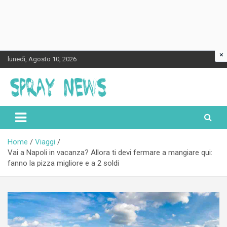
×
Skip
lunedì, Agosto 10, 2026
to
content
Spraynews.it
Home
Viaggi
Vai a Napoli in vacanza? Allora ti devi fermare a mangiare qui:
fanno la pizza migliore e a 2 soldi