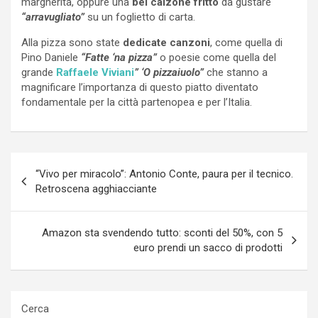
margherita, oppure una
bel calzone fritto
da gustare
“arravugliato”
su un foglietto di carta.
Alla pizza sono state
dedicate canzoni
, come quella di
Pino Daniele
“Fatte ‘na pizza”
o poesie come quella del
grande
Raffaele Viviani
” ‘O pizzaiuolo”
che stanno a
magnificare l’importanza di questo piatto diventato
fondamentale per la città partenopea e per l’Italia.
Navigazione
“Vivo per miracolo”: Antonio Conte, paura per il tecnico.
articoli
Retroscena agghiacciante
Amazon sta svendendo tutto: sconti del 50%, con 5
euro prendi un sacco di prodotti
Cerca