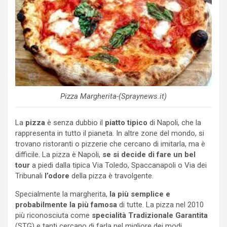
Pizza Margherita-(Spraynews.it)
La
pizza
è senza dubbio il
piatto tipico
di Napoli, che la
rappresenta in tutto il pianeta. In altre zone del mondo, si
trovano ristoranti o pizzerie che cercano di imitarla, ma è
difficile. La pizza è Napoli,
se si decide di fare un bel
tour
a piedi dalla tipica Via Toledo, Spaccanapoli o Via dei
Tribunali
l’odore
della pizza è travolgente.
Specialmente la margherita,
la più semplice e
probabilmente la più famosa
di tutte. La pizza nel 2010
più riconosciuta come
specialità Tradizionale Garantita
(STG) e tanti cercano di farla nel migliore dei modi.