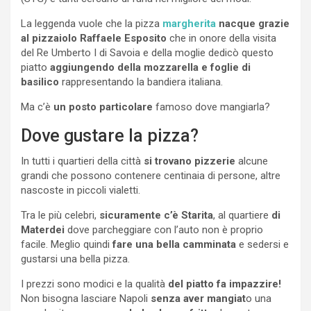
La leggenda vuole che la pizza
margherita
nacque grazie
al pizzaiolo Raffaele Esposito
che in onore della visita
del Re Umberto I di Savoia e della moglie dedicò questo
piatto
aggiungendo della mozzarella e foglie di
basilico
rappresentando la bandiera italiana.
Ma c’è
un posto particolare
famoso dove mangiarla?
Dove gustare la pizza?
In tutti i quartieri della città
si trovano pizzerie
alcune
grandi che possono contenere centinaia di persone, altre
nascoste in piccoli vialetti.
Tra le più celebri,
sicuramente c’è Starita
, al quartiere
di
Materdei
dove parcheggiare con l’auto non è proprio
facile. Meglio quindi
fare una bella camminata
e sedersi e
gustarsi una bella pizza.
I prezzi sono modici e la qualità
del piatto fa impazzire!
Non bisogna lasciare Napoli
senza aver mangiat
o una