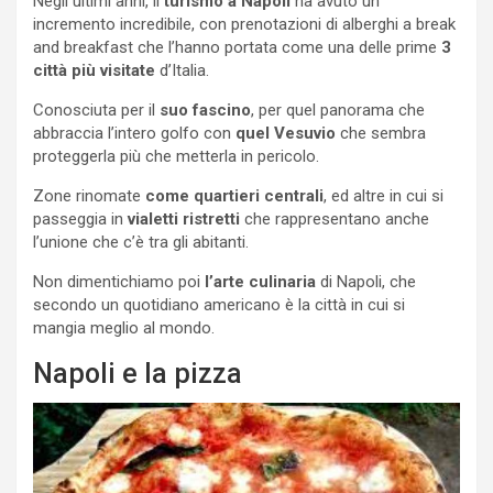
Negli ultimi anni, il
turismo a Napoli
ha avuto un
incremento incredibile, con prenotazioni di alberghi a break
and breakfast che l’hanno portata come una delle prime
3
città più visitate
d’Italia.
Conosciuta per il
suo fascino
, per quel panorama che
abbraccia l’intero golfo con
quel Vesuvio
che sembra
proteggerla più che metterla in pericolo.
Zone rinomate
come quartieri centrali
, ed altre in cui si
passeggia in
vialetti ristretti
che rappresentano anche
l’unione che c’è tra gli abitanti.
Non dimentichiamo poi
l’arte culinaria
di Napoli, che
secondo un quotidiano americano è la città in cui si
mangia meglio al mondo.
Napoli e la pizza