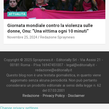
ATTUALITÀ
Giornata mondiale contro la violenza sulle
donne, Onu: “Una vittima ogni 10 minuti”
Novembre 25, 2024
Redazione Spraynews
Copyright © 2025 Spraynews.it - Editorially Srl - Via Assisi 21 -
00181 Roma - P.Iva 16947451007 - legal@editorially.it -
redazione@editorially.it
Questo blog non è una testata giornalistica, in quanto viene
aggiornato senza alcuna periodicità. Non può pertanto
considerarsi un prodotto editoriale ai sensi della legge n. 62
del 07.03.2001
Redazione
-
Privacy Policy
-
Disclaimer
Change privacy settings