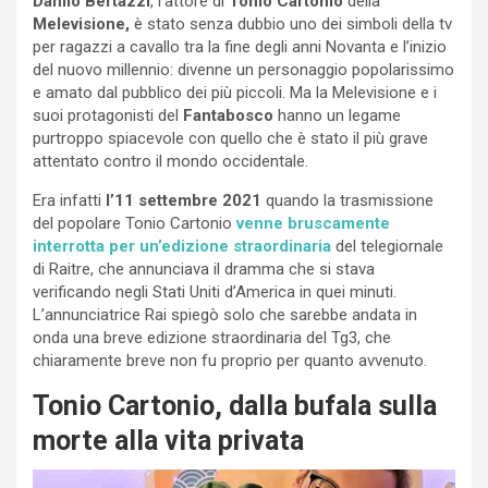
Danilo Bertazzi
, l’attore di
Tonio Cartonio
della
Melevisione,
è stato senza dubbio uno dei simboli della tv
per ragazzi a cavallo tra la fine degli anni Novanta e l’inizio
del nuovo millennio: divenne un personaggio popolarissimo
e amato dal pubblico dei più piccoli. Ma la Melevisione e i
suoi protagonisti del
Fantabosco
hanno un legame
purtroppo spiacevole con quello che è stato il più grave
attentato contro il mondo occidentale.
Era infatti
l’11 settembre 2021
quando la trasmissione
del popolare Tonio Cartonio
venne bruscamente
interrotta per un’edizione straordinaria
del telegiornale
di Raitre, che annunciava il dramma che si stava
verificando negli Stati Uniti d’America in quei minuti.
L’annunciatrice Rai spiegò solo che sarebbe andata in
onda una breve edizione straordinaria del Tg3, che
chiaramente breve non fu proprio per quanto avvenuto.
Tonio Cartonio, dalla bufala sulla
morte alla vita privata