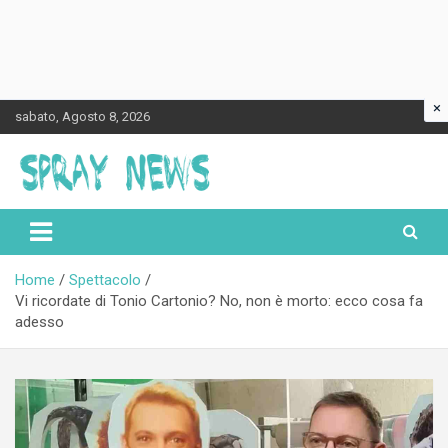
×
Skip
sabato, Agosto 8, 2026
to
content
Spraynews.it
Home
Spettacolo
Vi ricordate di Tonio Cartonio? No, non è morto: ecco cosa fa
adesso