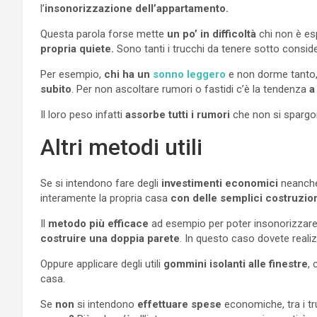
l’
insonorizzazione dell’appartamento.
Questa parola forse mette
un po’ in difficoltà
chi non è esp
propria quiete.
Sono tanti i trucchi da tenere sotto consid
Per esempio,
chi ha un
sonno leggero
e non dorme tanto,
subito
. Per non ascoltare rumori o fastidi c’è la tendenza
a
Il loro peso infatti
assorbe tutti i rumori
che non si spargon
Altri metodi utili
Se si intendono fare degli
investimenti economici
neanche 
interamente la propria casa
con delle semplici costruzio
Il
metodo più efficace
ad esempio per poter insonorizzare 
costruire una doppia parete
. In questo caso dovete reali
Oppure applicare degli utili
gommini isolanti alle finestre
, 
casa.
Se
non
si intendono
effettuare spese
economiche, tra i truc