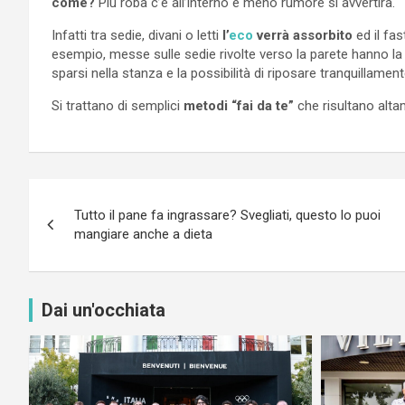
come?
Più roba c’è all’interno e meno rumore si avvertirà.
Infatti tra sedie, divani o letti
l’
eco
verrà assorbito
ed il fa
esempio, messe sulle sedie rivolte verso la parete hanno la
sparsi nella stanza e la possibilità di riposare tranquillame
Si trattano di semplici
metodi “fai da te”
che risultano altam
Navigazione
Tutto il pane fa ingrassare? Svegliati, questo lo puoi
articoli
mangiare anche a dieta
Dai un'occhiata