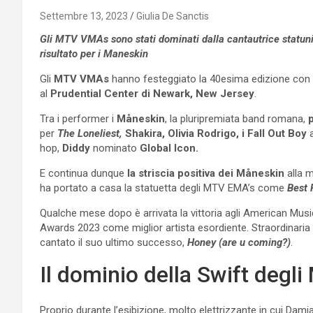
Settembre 13, 2023
Giulia De Sanctis
Gli MTV VMAs sono stati dominati dalla cantautrice statunit
risultato per i Maneskin
Gli
MTV VMAs
hanno festeggiato la 40esima edizione con u
al
Prudential Center di Newark, New Jersey
.
Tra i performer i
Måneskin
, la pluripremiata band romana,
per
The Loneliest,
Shakira, Olivia Rodrigo, i Fall Out Boy
a
hop,
Diddy
nominato
Global Icon.
E continua dunque
la striscia positiva dei Måneskin
alla m
ha portato a casa la statuetta degli MTV EMA’s come
Best 
Qualche mese dopo è arrivata la vittoria agli American Mu
Awards 2023 come miglior artista esordiente. Straordinaria
cantato il suo ultimo successo,
Honey (are u coming?)
.
Il dominio della Swift deg
Proprio durante l’esibizione, molto elettrizzante in cui Dam