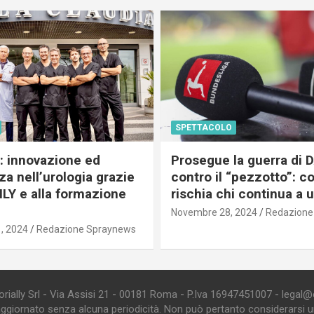
SPETTACOLO
c: innovazione ed
Prosegue la guerra di
a nell’urologia grazie
contro il “pezzotto”: c
ILY e alla formazione
rischia chi continua a 
Novembre 28, 2024
Redazione
, 2024
Redazione Spraynews
ially Srl - Via Assisi 21 - 00181 Roma - P.Iva 16947451007 - legal@edi
aggiornato senza alcuna periodicità. Non può pertanto considerarsi un 