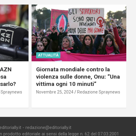
ATTUALITÀ
 DAZN
Giornata mondiale contro la
osa
violenza sulle donne, Onu: “Una
usarlo?
vittima ogni 10 minuti”
 Spraynews
Novembre 25, 2024
Redazione Spraynews
torially.it - redazione@editorially.it
prodotto editoriale ai sensi della legge n. 62 del 07.03.2001