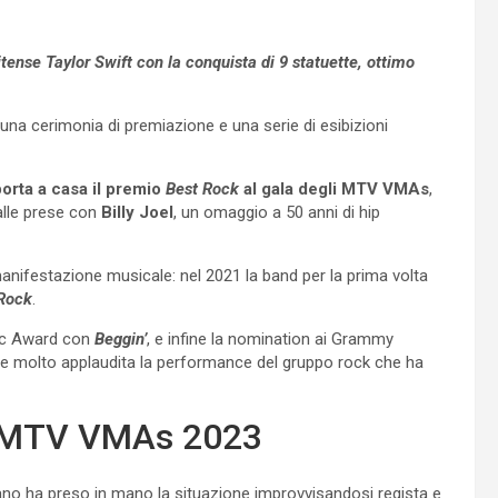
ense Taylor Swift con la conquista di 9 statuette, ottimo
na cerimonia di premiazione e una serie di esibizioni
porta a casa il premio
Best Rock
al gala degli MTV VMAs
,
lle prese con
Billy Joel
, un omaggio a 50 anni di hip
anifestazione musicale: nel 2021 la band per la prima volta
Rock
.
sic Award con
Beggin’
, e infine la nomination ai Grammy
 e molto applaudita la performance del gruppo rock che ha
li MTV VMAs 2023
iano ha preso in mano la situazione improvvisandosi regista e