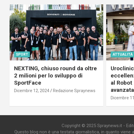
SPORT
ATTUALITÀ
NEXTING, chiuso round da oltre
Uroclini
2 milioni per lo sviluppo di
eccellenz
SportFace
al Robot 
avanzata
Dicembre 12, 2024
Redazione Spraynews
Dicembre 11
Copyright © 2025 Spraynews.it - Editor
Questo blog non è una testata giornalistica, in quanto viene 