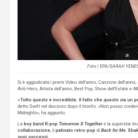
Foto | EPA/SARAH YENES
Si è aggiudicata i premi Video dell’anno, Canzone dell’anno, Mi
Anti-Hero, Artista dell’anno, Best Pop, Show dell’Estate e A
«Tutto questo è incredibile. Il fatto che questo sia un 
detto Swift nel discorso dopo il trionfo. «Non posso cred
Midnights», ha aggiunto.
La
boy band K-pop
Tomorrow X Together
e la superstar br
collaborazione
, il
patinato retro-pop
di
Back for Me
.
Shak
suoi successi.