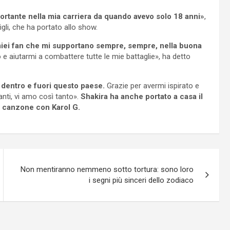
rtante nella mia carriera da quando avevo solo 18 anni»
,
igli, che ha portato allo show.
miei fan che mi supportano sempre, sempre, nella buona
o e aiutarmi a combattere tutte le mie battaglie», ha detto
 dentro e fuori questo paese.
Grazie per avermi ispirato e
anti, vi amo così tanto».
Shakira ha anche portato a casa il
a canzone con Karol G.
Non mentiranno nemmeno sotto tortura: sono loro
i segni più sinceri dello zodiaco