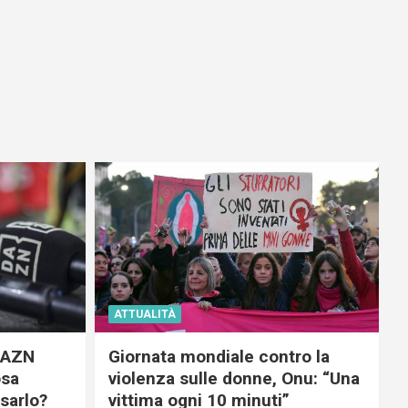
ATTUALITÀ
 DAZN
Giornata mondiale contro la
osa
violenza sulle donne, Onu: “Una
usarlo?
vittima ogni 10 minuti”