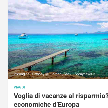
Immagine | Pixabay @Juergen_Sack - Spraynews.it
VIAGGI
Voglia di vacanze al risparmio?
economiche d’Europa