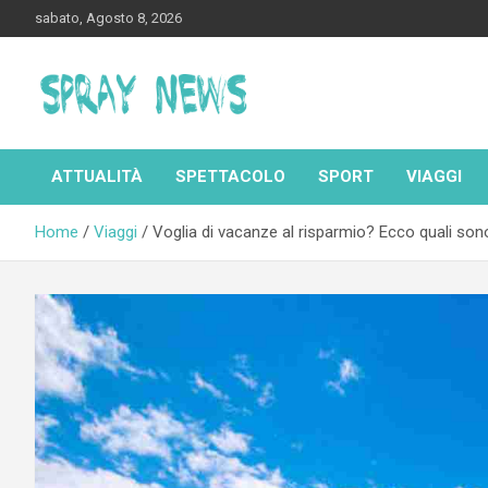
Skip
sabato, Agosto 8, 2026
to
content
Spraynews.it
ATTUALITÀ
SPETTACOLO
SPORT
VIAGGI
Home
Viaggi
Voglia di vacanze al risparmio? Ecco quali so