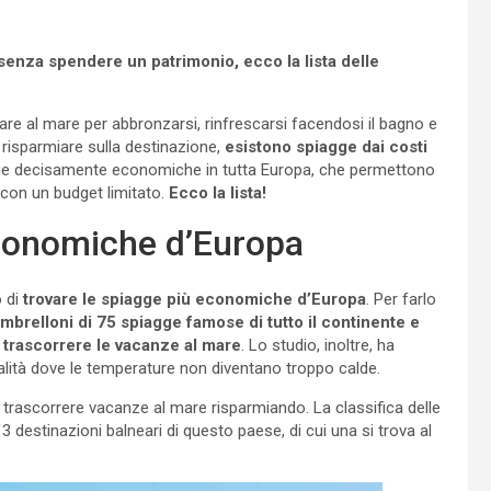
 senza spendere un patrimonio, ecco la lista delle
dare al mare per abbronzarsi, rinfrescarsi facendosi il bagno e
 risparmiare sulla destinazione,
esistono spiagge dai costi
gge decisamente economiche in tutta Europa, che permettono
 con un budget limitato.
Ecco la lista!
 economiche d’Europa
o di
trovare le spiagge più economiche d’Europa
. Per farlo
 ombrelloni di 75 spiagge famose di tutto il continente
e
e trascorrere le vacanze al mare
. Lo studio, inoltre, ha
calità dove le temperature non diventano troppo calde.
i trascorrere vacanze al mare risparmiando. La classifica delle
3 destinazioni balneari di questo paese, di cui una si trova al