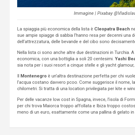
Immagine | Pixabay @Vladisla
La spiaggia più economica della lista è
Cleopatra Beach
ne
sue ampie spiagge di sabbia l’hanno resa per decenni una del
dell’attrezzatura, delle bevande e del cibo sono decisamente
Nella lista ci sono anche altre due destinazioni in Turchia. 
economica, con una bottiglia a soli 20 centesimi.
Yashi Be
sia nota per i suoi resort a cinque stelle e gli yacht glamour
Il
Montenegro
è un’altra destinazione perfetta per chi vuol
l’acqua costano davvero pcoo. Come suggerisce il nome, la 
chilometri. Si tratta di una location privilegiata per kite e wind
Per delle vacanze low cost in Spagna, invece, l’isola di Form
per chi trova Maiorca troppo affollata e Ibiza troppo costosa
meno di un euro, esattamente come una pallina di gelato in 