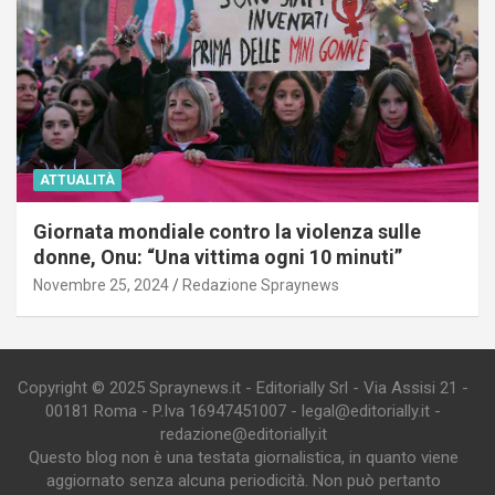
ATTUALITÀ
Giornata mondiale contro la violenza sulle
donne, Onu: “Una vittima ogni 10 minuti”
Novembre 25, 2024
Redazione Spraynews
Copyright © 2025 Spraynews.it - Editorially Srl - Via Assisi 21 -
00181 Roma - P.Iva 16947451007 - legal@editorially.it -
redazione@editorially.it
Questo blog non è una testata giornalistica, in quanto viene
aggiornato senza alcuna periodicità. Non può pertanto