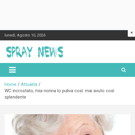
×
Skip
lunedì, Agosto 10, 2026
to
content
Spraynews.it
Home
Attualità
WC incrostato, mia nonna lo puliva così: mai avuto così
splendente