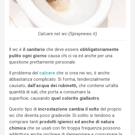
Calcare nel wc-(Spraynews.it)
Il wc è
il sanitario
che deve essere
obbligatoriamente
pulito ogni giorno
causa chi ci va ed anche per una
questione prettamente personale.
Il problema del
calcare
che si crea nei wc, è anche
abbastanza complicato. Si forma, tendenzialmente
causato,
dall’acqua dei rubinetti,
che contiene un’alta
quantità di sali, che porta a consumare la
superficie, causando
quel colorito giallastro
.
Questo tipo di
incrostazione cambia il volto
del proprio
wc che diventa poco gradevole. Di solito si tendono a
comprare tanti
prodotti igienici ed anche di natura
chimica
che se usati con fin troppa frequenza possono
addirittura anche rischiare di danneggiare e consumare la