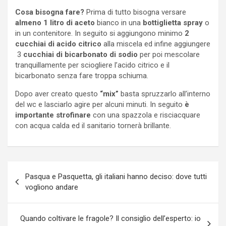
Cosa bisogna fare?
Prima di tutto bisogna versare
almeno 1 litro di aceto
bianco in una
bottiglietta spray
o
in un contenitore. In seguito si aggiungono minimo
2
cucchiai di acido citrico
alla miscela ed infine aggiungere
3
cucchiai di bicarbonato di sodio
per poi mescolare
tranquillamente per sciogliere l’acido citrico e il
bicarbonato senza fare troppa schiuma.
Dopo aver creato questo
“mix”
basta spruzzarlo all’interno
del wc e lasciarlo agire per alcuni minuti. In seguito
è
importante strofinare
con una spazzola e risciacquare
con acqua calda ed il sanitario tornerà brillante.
Navigazione
Pasqua e Pasquetta, gli italiani hanno deciso: dove tutti
articoli
vogliono andare
Quando coltivare le fragole? Il consiglio dell’esperto: io