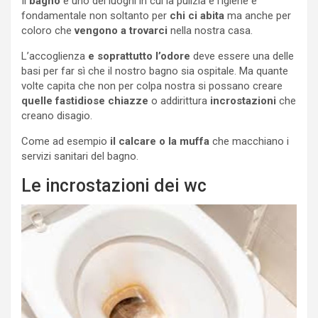
Il
bagno
è uno dei luoghi in cui la pulizia e l’igiene è
fondamentale non soltanto per
chi ci abita
ma anche per
coloro che
vengono a trovarci
nella nostra casa.
L’accoglienza
e soprattutto l’odore
deve essere una delle
basi per far sì che il nostro bagno sia ospitale. Ma quante
volte capita che non per colpa nostra si possano creare
quelle fastidiose chiazze
o addirittura
incrostazioni
che
creano disagio.
Come ad esempio
il calcare o la muffa
che macchiano i
servizi sanitari del bagno.
Le incrostazioni dei wc