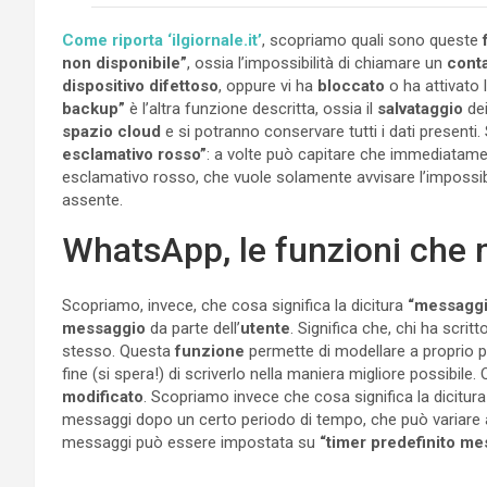
Come riporta ‘ilgiornale.it’
, scopriamo quali sono queste
non disponibile”
, ossia l’impossibilità di chiamare un
conta
dispositivo difettoso
, oppure vi ha
bloccato
o ha attivato 
backup”
è l’altra funzione descritta, ossia il
salvataggio
de
spazio cloud
e si potranno conservare tutti i dati presenti
esclamativo rosso”
: a volte può capitare che immediatam
esclamativo rosso, che vuole solamente avvisare l’impossibi
assente.
WhatsApp, le funzioni che
Scopriamo, invece, che cosa significa la dicitura
“messaggi
messaggio
da parte dell’
utente
. Significa che, chi ha scritto
stesso. Questa
funzione
permette di modellare a proprio p
fine (si spera!) di scriverlo nella maniera migliore possibile
modificato
. Scopriamo invece che cosa significa la dicitur
messaggi dopo un certo periodo di tempo, che può variare a 
messaggi può essere impostata su
“timer predefinito me