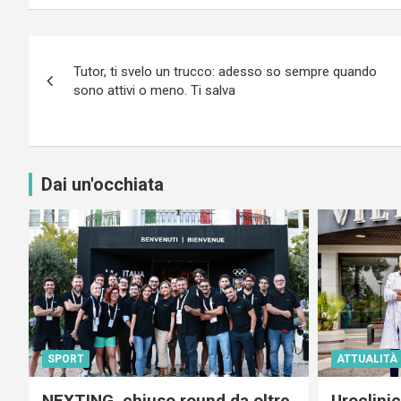
Navigazione
Tutor, ti svelo un trucco: adesso so sempre quando
articoli
sono attivi o meno. Ti salva
Dai un'occhiata
SPORT
ATTUALITÀ
NEXTING, chiuso round da oltre
Uroclini