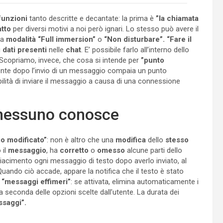
funzioni
tanto descritte e decantate: la prima è
”la chiamata
tto
per diversi motivi a noi però ignari. Lo stesso può avere il
la
modalità “Full immersion”
o
“Non disturbare”. “Fare il
i
dati presenti
nelle
chat
. E’ possibile farlo all’interno dello
. Scopriamo, invece, che cosa si intende per
”punto
ente dopo l’invio di un messaggio compaia un punto
lità di inviare il messaggio a causa di una connessione
 nessuno conosce
o modificato”
: non è altro che una
modifica
dello
stesso
 il
messaggio
, ha
corretto
o
omesso
alcune parti dello
iacimento ogni messaggio di testo dopo averlo inviato, al
. Quando ciò accade, appare la notifica che il testo è stato
a
“messaggi effimeri”
: se attivata, elimina automaticamente i
seconda delle opzioni scelte dall’utente. La durata dei
ssaggi”.