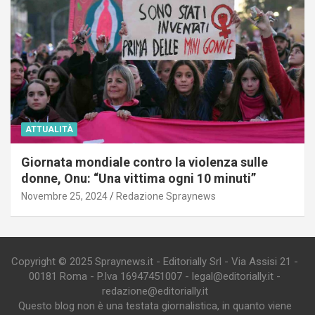
ATTUALITÀ
Giornata mondiale contro la violenza sulle
donne, Onu: “Una vittima ogni 10 minuti”
Novembre 25, 2024
Redazione Spraynews
Copyright © 2025 Spraynews.it - Editorially Srl - Via Assisi 21 -
00181 Roma - P.Iva 16947451007 - legal@editorially.it -
redazione@editorially.it
Questo blog non è una testata giornalistica, in quanto viene