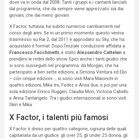
dove va in onda dal 2008. Tanti i gruppi e i cantanti lanciati
dal programma, che da sempre viene apprezzato sia dai
giovani, che dai meno giovani.
X Factor, tuttavia, ha subito numerosi cambiamenti nel
corso degli anni. Se in un primo momento questo veniva
trasmesso su Rai 2, dal 2011 è approdato su Sky, che ha
acquistato il format. Dopo l’iniziale conduzione affidata a
Francesco Facchinetti
, è stato
Alessandro Cattelan
a
prendere le redini dello show. Epici anche i tanti giudici che
si sono susseguiti nel programma: da Morgan, che ha
partecipato a ben sette edizioni, a Simona Ventura ed Elio
– con cinque edizioni -, si sono visti Mara Maionchi in
quattro edizioni, Mika tre, Fedez e Arisa due, e poi per una
sola edizione Enrico Ruggeri, Claudia Mori, Victoria Cabello
e Anna Tantangelo. Tra i giudici internazionali si sono visti
Skin e Mika.
X Factor, i talenti più famosi
X Factor è diviso per quattro categorie, ognuna delle quali
capitanata da un giudice: gli over 25, gli under 25 donna, gli