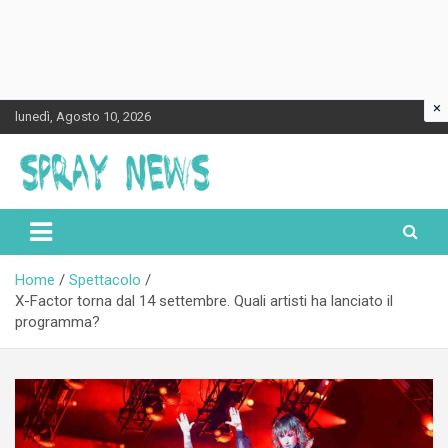
×
Skip
lunedì, Agosto 10, 2026
to
content
Spraynews.it
Home
Spettacolo
X-Factor torna dal 14 settembre. Quali artisti ha lanciato il
programma?