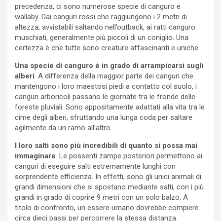
precedenza, ci sono numerose specie di canguro e
wallaby. Dai canguri rossi che raggiungono i 2 metri di
altezza, avvistabili saltando nell’outback, ai ratti canguro
muschiati, generalmente più piccoli di un coniglio. Una
certezza è che tutte sono creature affascinanti e uniche.
Una specie di canguro è in grado di arrampicarsi sugli
alberi
. A differenza della maggior parte dei canguri che
mantengono i loro maestosi piedi a contatto col suolo, i
canguri arboricoli passano le giornate tra le fronde delle
foreste pluviali. Sono appositamente adattati alla vita tra le
cime degli alberi, sfruttando una lunga coda per saltare
agilmente da un ramo all’altro.
I loro salti sono più incredibili di quanto si possa mai
immaginare
. Le possenti zampe posteriori permettono ai
canguri di eseguire salti estremamente lunghi con
sorprendente efficienza. In effetti, sono gli unici animali di
grandi dimensioni che si spostano mediante salti, con i più
grandi in grado di coprire 9 metri con un solo balzo. A
titolo di confronto, un essere umano dovrebbe compiere
circa dieci passi per percorrere la stessa distanza.