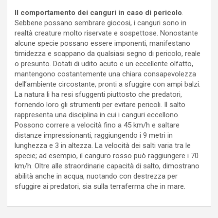
Il comportamento dei canguri in caso di pericolo
.
Sebbene possano sembrare giocosi, i canguri sono in
realtà creature molto riservate e sospettose. Nonostante
alcune specie possano essere imponenti, manifestano
timidezza e scappano da qualsiasi segno di pericolo, reale
o presunto. Dotati di udito acuto e un eccellente olfatto,
mantengono costantemente una chiara consapevolezza
dell’ambiente circostante, pronti a sfuggire con ampi balzi.
La natura li ha resi sfuggenti piuttosto che predatori,
fornendo loro gli strumenti per evitare pericoli. Il salto
rappresenta una disciplina in cui i canguri eccellono.
Possono correre a velocità fino a 45 km/h e saltare
distanze impressionanti, raggiungendo i 9 metri in
lunghezza e 3 in altezza. La velocità dei salti varia tra le
specie; ad esempio, il canguro rosso può raggiungere i 70
km/h. Oltre alle straordinarie capacità di salto, dimostrano
abilità anche in acqua, nuotando con destrezza per
sfuggire ai predatori, sia sulla terraferma che in mare.