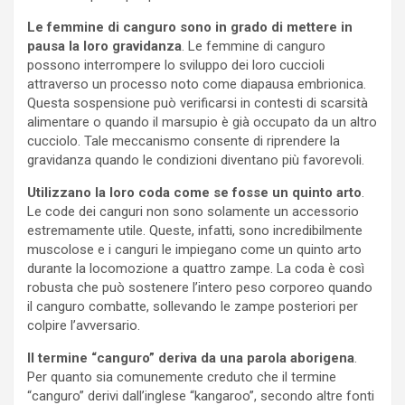
Le femmine di canguro sono in grado di mettere in
pausa la loro gravidanza
. Le femmine di canguro
possono interrompere lo sviluppo dei loro cuccioli
attraverso un processo noto come diapausa embrionica.
Questa sospensione può verificarsi in contesti di scarsità
alimentare o quando il marsupio è già occupato da un altro
cucciolo. Tale meccanismo consente di riprendere la
gravidanza quando le condizioni diventano più favorevoli.
Utilizzano la loro coda come se fosse un quinto arto
.
Le code dei canguri non sono solamente un accessorio
estremamente utile. Queste, infatti, sono incredibilmente
muscolose e i canguri le impiegano come un quinto arto
durante la locomozione a quattro zampe. La coda è così
robusta che può sostenere l’intero peso corporeo quando
il canguro combatte, sollevando le zampe posteriori per
colpire l’avversario.
Il termine “canguro” deriva da una parola aborigena
.
Per quanto sia comunemente creduto che il termine
“canguro” derivi dall’inglese “kangaroo”, secondo altre fonti