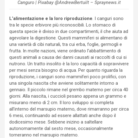
Canguro | Pixabay @AndrewBertuilt – Spraynews.it
L’alimentazione e la loro riproduzione
. I canguri sono
tra le specie erbivore più riconoscibili. Lo stomaco di
questa specie è diviso in due compartimenti, il che aiuta ad
agevolare la digestione. Questi mammiferi si alimentano di
una varietà di cibi naturali, tra cui erba, foglie, germogli e
frutta. In molte nazioni, viene ordinato l’abbattimento di
questi animali a causa dei danni causati ai raccolti di cui si
nutrono. Un tratto insolito è la loro capacità di sopravvivere
per mesi senza bisogno di acqua. Per quanto riguarda la
riproduzione, i canguri sono mammiferi poco prolifici, con
una singola nascita che avviene solitamente intorno a
gennaio. Il piccolo rimane nel grembo materno per circa 40
giorni. Alla nascita, i cuccioli pesano appena un grammo e
misurano meno di 2 cm. Il loro sviluppo si completa
all’interno del marsupio materno, dove rimarranno per circa
6 mesi, continuando ad essere allattati anche dopo il
dodicesimo mese. Sebbene inizino a saltellare
autonomamente dal sesto mese, occasionalmente
torneranno nel marsupio materno.