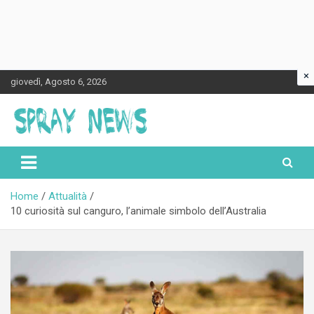
×
Skip
giovedì, Agosto 6, 2026
to
content
Spraynews.it
Home
Attualità
10 curiosità sul canguro, l’animale simbolo dell’Australia