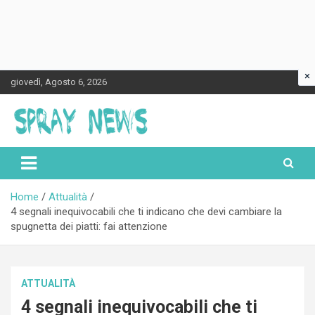
×
Skip
giovedì, Agosto 6, 2026
to
content
Spraynews.it
Home
Attualità
4 segnali inequivocabili che ti indicano che devi cambiare la
spugnetta dei piatti: fai attenzione
ATTUALITÀ
4 segnali inequivocabili che ti