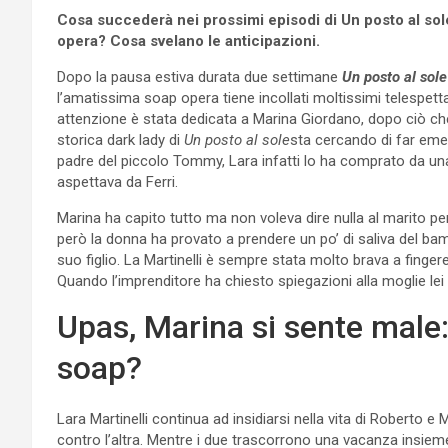
Cosa succederà nei prossimi episodi di Un posto al sol
opera? Cosa svelano le anticipazioni.
Dopo la pausa estiva durata due settimane
Un posto al sol
l’amatissima soap opera tiene incollati moltissimi telespetta
attenzione è stata dedicata a Marina Giordano, dopo ciò ch
storica dark lady di
Un posto al sole
sta cercando di far emerg
padre del piccolo Tommy, Lara infatti lo ha comprato da u
aspettava da Ferri.
Marina ha capito tutto ma non voleva dire nulla al marito 
però la donna ha provato a prendere un po’ di saliva del bam
suo figlio. La Martinelli è sempre stata molto brava a finger
Quando l’imprenditore ha chiesto spiegazioni alla moglie lei 
Upas, Marina si sente male:
soap?
Lara Martinelli continua ad insidiarsi nella vita di Roberto 
contro l’altra. Mentre i due trascorrono una vacanza insieme