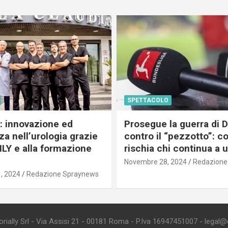
SPETTACOLO
c: innovazione ed
Prosegue la guerra di
a nell’urologia grazie
contro il “pezzotto”: c
ILY e alla formazione
rischia chi continua a 
Novembre 28, 2024
Redazione
, 2024
Redazione Spraynews
ially Srl - Via Assisi 21 - 00181 Roma - P.Iva 16947451007 - legal@edi