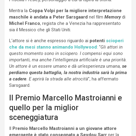
Mentra la
Coppa Volpi per la migliore interpretazione
maschile è andata a Peter Sarsgaard
nel film
Memory
di
Michel Franco
, regista che a Venezia ha rappresentato
sia il Messico che gli Stati Uniti.
L’attore si è anche espresso riguardo ai
potenti
scioperi
che da mesi stanno animando Hollywood
: “
Gli attori in
questo momento sono in sciopero. I compensi equi sono
importanti, ma anche l’intelligenza artificiale è una priorità.
Un attore è un essere umano e dà un’esperienza umana,
se
perdiamo questa battaglia, la nostra industria sarà la prima
a cadere
. E aprirà la strada alle atrocità
”, ha affermato
Sarsgaard.
Il Premio Marcello Mastroianni e
quello per la miglior
sceneggiatura
Il
Premio Marcello Mastroianni a un giovane attore
emergente è stato consegnato a Seydou Sarr
per la