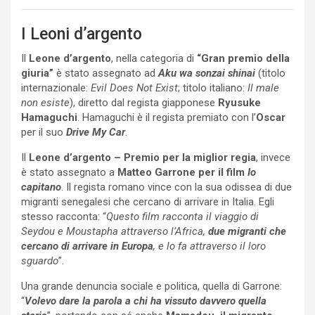
I Leoni d’argento
Il
Leone d’argento
, nella categoria di
“Gran premio della
giuria”
è stato assegnato ad
Aku wa sonzai shinai
(titolo
internazionale:
Evil Does Not Exist
; titolo italiano:
Il male
non esiste
), diretto dal regista giapponese
Ryusuke
Hamaguchi
. Hamaguchi è il regista premiato con l’
Oscar
per il suo
Drive My Car
.
Il
Leone d’argento – Premio per la miglior regia
, invece
è stato assegnato a
Matteo Garrone per il film
Io
capitano
. Il regista romano vince con la sua odissea di due
migranti senegalesi che cercano di arrivare in Italia. Egli
stesso racconta: “
Questo film racconta il viaggio di
Seydou e Moustapha attraverso l’Africa,
due migranti che
cercano di arrivare in Europa
, e lo fa attraverso il loro
sguardo
”.
Una grande denuncia sociale e politica, quella di Garrone:
“
Volevo dare la parola a chi ha vissuto davvero quella