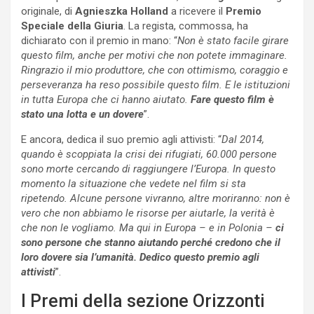
originale, di
Agnieszka Holland
a ricevere il
Premio
Speciale della Giuria
. La regista, commossa, ha
dichiarato con il premio in mano: “
Non è stato facile girare
questo film, anche per motivi che non potete immaginare.
Ringrazio il mio produttore, che con ottimismo, coraggio e
perseveranza ha reso possibile questo film. E le istituzioni
in tutta Europa che ci hanno aiutato.
Fare questo film è
stato una lotta e un dovere
”.
E ancora, dedica il suo premio agli attivisti: “
Dal 2014,
quando è scoppiata la crisi dei rifugiati, 60.000 persone
sono morte cercando di raggiungere l’Europa. In questo
momento la situazione che vedete nel film si sta
ripetendo. Alcune persone vivranno, altre moriranno: non è
vero che non abbiamo le risorse per aiutarle, la verità è
che non le vogliamo. Ma qui in Europa – e in Polonia –
ci
sono persone che stanno aiutando perché credono che il
loro dovere sia l’umanità. Dedico questo premio agli
attivisti
”.
I Premi della sezione Orizzonti