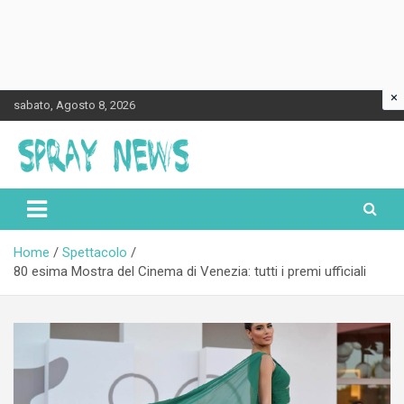
×
Skip
sabato, Agosto 8, 2026
to
content
Spraynews.it
Home
Spettacolo
80 esima Mostra del Cinema di Venezia: tutti i premi ufficiali