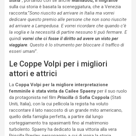
storia
”, portando con sé anche
Mamadou, il migrante
sulla cui storia è basata la sceneggiatura, che a Venezia
racconta:“
Sono riuscito ad arrivare in Italia ma vorrei
dedicare questo premio alle persone che non sono riuscite
ad arrivare a Lampedusa. E vorrei ricordare che quando c’è
la voglia e la necessità di partire nessuno ti può fermare. E
quindi
vorrei che ci fosse il diritto ad avere un visto per
viaggiare
. Questo è lo strumento per bloccare il traffico di
esseri umani
”.
Le Coppe Volpi per i migliori
attori e attrici
La
Coppa Volpi per la migliore interpretazione
femminile è stata vinta da Cailee Spaeny
per il suo ruolo
da protagonista nel film
Priscilla
di
Sofia Coppola
(Stati
Uniti, Italia), con la cui pellicola la regista ha voluto
raccontare il lato nascosto di un grande mito americano,
quello della famiglia perfetta, a partire dal lungo
corteggiamento tra spasimanti fino al matrimonio
turbolento. Spaeny ha dedicato la sua vittoria alla vera
Priscilla Presley, personaggio a cui di ispira la storia.