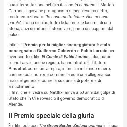
sua interpretazione nel film italiano
Io capitano
di Matteo
Garrone. Il giovane protagonista senegalese ha detto,
molto emozionato: “
Io sono molto felice. Non ci sono
parole
”. Lo ha dichiarato tra le lacrime, le lacrime di una
storia, anzi di milioni di storie vere, prima di scappare dal
palco.
Infine, il P
remio per la miglior sceneggiatura è stato
consegnato a Guillermo Calderón e Pablo Larraín
per
aver scritto il film
El Conde di Pablo Larraín
. I due autori
cileni, Larrain anche regista, hanno ritratto il dittatore
Pinochet
come un vampiro, in un film in bianco e nero,
che mescola horror e commedia ed è una allegoria sui
mali del generale, come la sua ansia di potere e di
arricchimento.
Il film, che si vedrà su
Netflix
, arriva a 50 anni dal golpe di
Stato che in Cile rovesciò il governo democratico di
Allende.
Il Premio speciale della giuria
È il film polacco
The Green Border
,
Zielona granica
in lingua