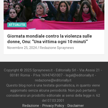
ATTUALITÀ
Giornata mondiale contro la violenza sulle
donne, Onu: “Una vittima ogni 10 minuti”
Novembre 25, 2024
Redazione Spraynews
Copyright © 2025 Spraynews.it - Editorially Srl - Via Assisi 21 -
00181 Roma - P.Iva 16947451007 - legal@editorially.it -
redazione@editorially.it
Questo blog non è una testata giornalistica, in quanto viene
aggiornato senza alcuna periodicità. Non può pertanto
considerarsi un prodotto editoriale ai sensi della legge n. 62
del 07.03.2001
Redazione
-
Privacy Policy
-
Disclaimer