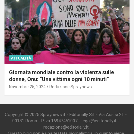
ATTUALITÀ
Giornata mondiale contro la violenza sulle
donne, Onu: “Una vittima ogni 10 minuti”
Novembre 25, 2024
Redazione Spraynews
Copyright © 2025 Spraynews.it - Editorially Srl - Via Assisi 21 -
00181 Roma - P.Iva 16947451007 - legal@editorially.it -
redazione@editorially.it
Questo blog non è una testata giornalistica, in quanto viene