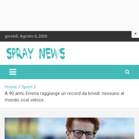
×
Skip
giovedì, Agosto 6, 2026
to
content
Spraynews.it
Home
Sport
A 90 anni, Emma raggiunge un record da brividi: nessuno al
mondo così veloce