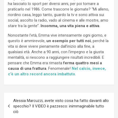
ha lasciato lo sport per diversi anni, per poi tornare a
praticarlo nel 1986. Come trascorre le giornate? “Mi alleno,
riordino casa, leggo tanto, guardo la tv e sono attiva sui
social, ascolto la radio, vado al cinema e alle mostre, amo
stare tra la gente”.
Insomma, una vita piena e attiva
.
Nonostante l’età, Emma vive intensamente ogni giorno, e
questo è ammirevole,
un esempio per tutti noi
, perché la
vita si deve vivere pienamente dall’inizio alla fine, a
qualsiasi età. Anche a 90 anni, con l’impegno e la giusta
mentalità, si riescono a raggiungere risultati incredibili. E
pensare che Emma era rimasta
ferma quattro mesi a
causa di una frattura
. Fenomenale!
Nel calcio, invece,
c’è un altro record ancora imbattuto
.
Navigazione
Alessia Marcuzzi, avete visto cosa ha fatto davanti allo
articoli
specchio? Il VIDEO è pazzesco: inimmaginabile tutto
ciò