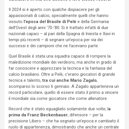
Il 2024 si è aperto con qualche dispiacere per gli
appassionati di calcio, specialmente quelli che hanno
vissuto
l’epoca del Brasile di Pelè
e della Germania
dell’Ovest degli anni ’70-’80. Si è trattato infatti di due
nazionali capaci – al pari della Spagna di Iniesta e Xavi in
tempi più recenti – di segnare un’epoca per via dei
successi e dei campioni che ne facevano parte.
Quel Brasile è stata una squadra capace di rompere la
maledizione mondiale dei verdeoro, ma anche in grado di
far conoscere e apprezzare la tecnica e la fantasia del
calcio brasiliano. Oltre a Pelè, c’erano giocatori di grande
tecnica e talento,
tra cui anche Mario Zagalo
,
scomparso lo scorso 6 gennaio. A Zagalo apparteneva un
record particolare, quello di essere stato il primo a vincere
il mondiale sia come giocatore che come allenatore.
Record che è stato eguagliato solamente due volte, l
a
prima da Franz Beckenbauer
, difensore – per la
precisione Libero – che ha segnato un’epoca e cambiato il
ruolo di appartenenza, dimostrando che anche un centrale