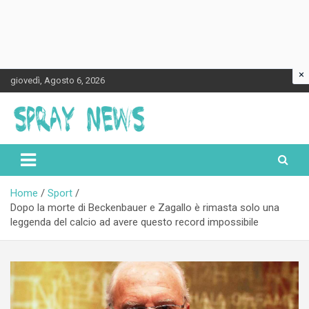
×
Skip
giovedì, Agosto 6, 2026
to
content
Spraynews.it
Home
Sport
Dopo la morte di Beckenbauer e Zagallo è rimasta solo una
leggenda del calcio ad avere questo record impossibile