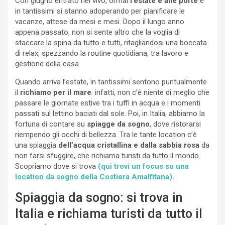
Con giugno entrato nel vivo, ormai
l’estate è alle porte
e
in tantissimi si stanno adoperando per pianificare le
vacanze, attese da mesi e mesi. Dopo il lungo anno
appena passato, non si sente altro che la voglia di
staccare la spina da tutto e tutti, ritagliandosi una boccata
di relax, spezzando la routine quotidiana, tra lavoro e
gestione della casa.
Quando arriva l’estate, in tantissimi sentono puntualmente
il
richiamo per il mare
: infatti, non c’è niente di meglio che
passare le giornate estive tra i tuffi in acqua e i momenti
passati sul lettino baciati dal sole. Poi, in Italia, abbiamo la
fortuna di contare su
spiagge da sogno
, dove ristorarsi
riempendo gli occhi di bellezza. Tra le tante location c’è
una spiaggia
dell’acqua cristallina e dalla sabbia rosa
da
non farsi sfuggire, che richiama turisti da tutto il mondo.
Scopriamo dove si trova
(qui trovi un focus su una
location da sogno della Costiera Amalfitana).
Spiaggia da sogno: si trova in
Italia e richiama turisti da tutto il