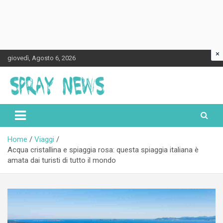
×
Skip
giovedì, Agosto 6, 2026
to
content
Spraynews.it
Home
Viaggi
Acqua cristallina e spiaggia rosa: questa spiaggia italiana è
amata dai turisti di tutto il mondo