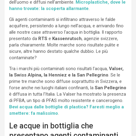
dell’uomo e diffusi nell’ambiente.
Microplastiche, dove le
hanno trovate: la scoperta allarmante
.
Gli agenti contaminanti si infiltrano attraverso le falde
acquifere, persistendo a lungo nell’acqua, e arrivando fino
alle nostre case attraverso l’acqua in bottiglia. Il rapporto
presentato da
RTS
e
Kassenrutsch
, agenzie svizzere,
parla chiaramente. Molte marche sono risultate pulite e
sicure, altre hanno destato qualche dubbio. Le più
contaminate?
Tra i marchi più contaminati sono risultati l’acqua,
Valser,
la Swiss Alpina, la Henniez e la San Pellegrino
. Se le
prime tre marche sono diffuse soprattutto in Svizzera, e
forse anche nei luoghi italiani confinanti, la
San Pellegrino
è diffusa in tutta l’Italia. La Valser ha mostrato la presenza
di PFBA, un tipo di PFAS molto resistente e cancerogeno.
Bevi acqua dalle bottiglie di plastica? Faresti meglio a
smettere: fa malissimo
.
Le acque in bottiglia che
presentano agenti contaminanti