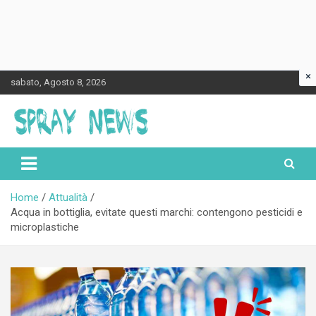
×
Skip
sabato, Agosto 8, 2026
to
content
Spraynews.it
Home
Attualità
Acqua in bottiglia, evitate questi marchi: contengono pesticidi e
microplastiche