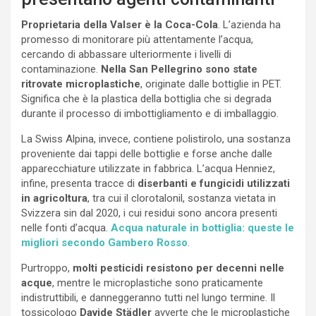
Proprietaria della Valser è la Coca-Cola
. L’azienda ha
promesso di monitorare più attentamente l’acqua,
cercando di abbassare ulteriormente i livelli di
contaminazione.
Nella San Pellegrino sono state
ritrovate microplastiche
, originate dalle bottiglie in PET.
Significa che è la plastica della bottiglia che si degrada
durante il processo di imbottigliamento e di imballaggio.
La Swiss Alpina, invece, contiene polistirolo, una sostanza
proveniente dai tappi delle bottiglie e forse anche dalle
apparecchiature utilizzate in fabbrica. L’acqua Henniez,
infine, presenta tracce di
diserbanti e fungicidi utilizzati
in agricoltura
, tra cui il clorotalonil, sostanza vietata in
Svizzera sin dal 2020, i cui residui sono ancora presenti
nelle fonti d’acqua.
Acqua naturale in bottiglia: queste le
migliori secondo Gambero Rosso
.
Purtroppo,
molti pesticidi resistono per decenni nelle
acque
, mentre le microplastiche sono praticamente
indistruttibili, e danneggeranno tutti nel lungo termine. Il
tossicologo
Davide Städler
avverte che le microplastiche