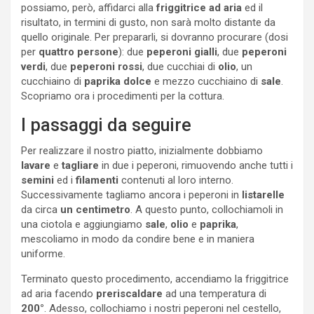
possiamo, però, affidarci alla
friggitrice ad aria
ed il
risultato, in termini di gusto, non sarà molto distante da
quello originale. Per prepararli, si dovranno procurare (dosi
per
quattro persone
): due
peperoni gialli
, due
peperoni
verdi
, due
peperoni rossi
, due cucchiai di
olio
, un
cucchiaino di
paprika
dolce
e mezzo cucchiaino di
sale
.
Scopriamo ora i procedimenti per la cottura.
I passaggi da seguire
Per realizzare il nostro piatto, inizialmente dobbiamo
lavare
e
tagliare
in due i peperoni, rimuovendo anche tutti i
semini
ed i
filamenti
contenuti al loro interno.
Successivamente tagliamo ancora i peperoni in
listarelle
da circa
un centimetro
. A questo punto, collochiamoli in
una ciotola e aggiungiamo
sale
,
olio
e
paprika
,
mescoliamo in modo da condire bene e in maniera
uniforme.
Terminato questo procedimento, accendiamo la friggitrice
ad aria facendo
preriscaldare
ad una temperatura di
200°
. Adesso, collochiamo i nostri peperoni nel cestello,