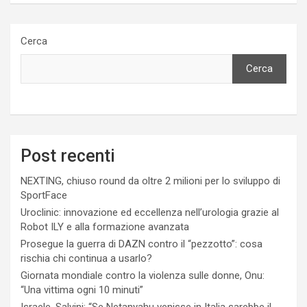
Cerca
Cerca
Post recenti
NEXTING, chiuso round da oltre 2 milioni per lo sviluppo di
SportFace
Uroclinic: innovazione ed eccellenza nell’urologia grazie al
Robot ILY e alla formazione avanzata
Prosegue la guerra di DAZN contro il “pezzotto”: cosa
rischia chi continua a usarlo?
Giornata mondiale contro la violenza sulle donne, Onu:
“Una vittima ogni 10 minuti”
Israele, Salvini: “Se Netanyahu venisse in Italia sarebbe il