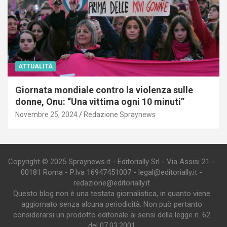
ATTUALITÀ
Giornata mondiale contro la violenza sulle
donne, Onu: “Una vittima ogni 10 minuti”
Novembre 25, 2024
Redazione Spraynews
Copyright © 2025 Spraynews.it - Editorially Srl - Via Assisi 21 -
00181 Roma - P.Iva 16947451007 - legal@editorially.it -
redazione@editorially.it
Questo blog non è una testata giornalistica, in quanto viene
aggiornato senza alcuna periodicità. Non può pertanto
considerarsi un prodotto editoriale ai sensi della legge n. 62
del 07.03.2001