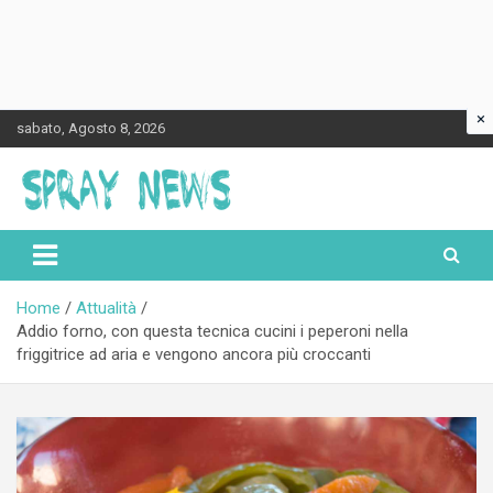
×
Skip
sabato, Agosto 8, 2026
to
content
Spraynews.it
Home
Attualità
Addio forno, con questa tecnica cucini i peperoni nella
friggitrice ad aria e vengono ancora più croccanti