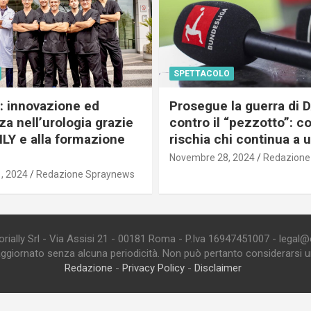
SPETTACOLO
c: innovazione ed
Prosegue la guerra di
a nell’urologia grazie
contro il “pezzotto”: c
ILY e alla formazione
rischia chi continua a 
Novembre 28, 2024
Redazione
, 2024
Redazione Spraynews
ially Srl - Via Assisi 21 - 00181 Roma - P.Iva 16947451007 - legal@edi
aggiornato senza alcuna periodicità. Non può pertanto considerarsi un 
Redazione
-
Privacy Policy
-
Disclaimer