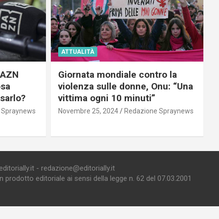
ATTUALITÀ
 DAZN
Giornata mondiale contro la
osa
violenza sulle donne, Onu: “Una
usarlo?
vittima ogni 10 minuti”
 Spraynews
Novembre 25, 2024
Redazione Spraynews
torially.it - redazione@editorially.it
prodotto editoriale ai sensi della legge n. 62 del 07.03.2001