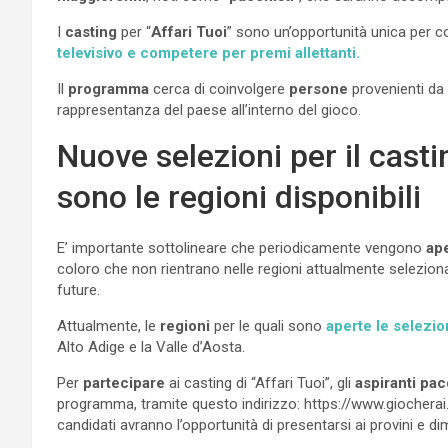
I
casting
per “
Affari Tuoi
” sono un’opportunità unica per c
televisivo e competere per premi allettanti.
Il
programma
cerca di coinvolgere
persone
provenienti da
rappresentanza del paese all’interno del gioco.
Nuove selezioni per il castin
sono le regioni disponibili
E’ importante sottolineare che periodicamente vengono
ap
coloro che non rientrano nelle regioni attualmente selezion
future.
Attualmente, le
regioni
per le quali sono
aperte le selezio
Alto Adige e la Valle d’Aosta.
Per
partecipare
ai casting di “Affari Tuoi”, gli
aspiranti pac
programma, tramite questo indirizzo: https://www.giocherai.i
candidati avranno l’opportunità di presentarsi ai provini e d