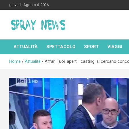
Skip
giovedì, Agosto 6, 2026
to
content
Spraynews.it
ATTUALITÀ
SPETTACOLO
SPORT
VIAGGI
Home
Attualità
Affari Tuoi, aperti i casting: si cercano conco