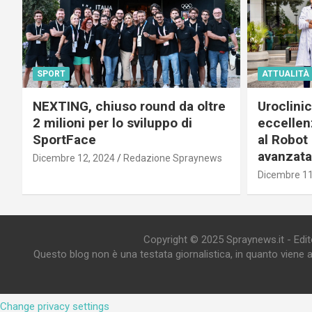
SPORT
ATTUALITÀ
NEXTING, chiuso round da oltre
Uroclini
2 milioni per lo sviluppo di
eccellenz
SportFace
al Robot 
avanzata
Dicembre 12, 2024
Redazione Spraynews
Dicembre 11
Copyright © 2025 Spraynews.it - Editor
Questo blog non è una testata giornalistica, in quanto viene 
Change privacy settings