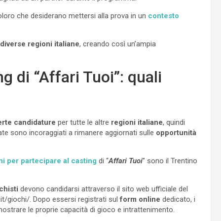
oloro che desiderano mettersi alla prova in un
contesto
diverse regioni italiane
, creando così un’ampia
g di “Affari Tuoi”: quali
erte candidature
per tutte le altre
regioni italiane
, quindi
ate sono incoraggiati a rimanere aggiornati sulle
opportunità
ni per partecipare al casting
di “
Affari Tuoi
” sono il Trentino
chisti
devono candidarsi attraverso il sito web ufficiale del
t/giochi/. Dopo essersi registrati sul
form online
dedicato, i
imostrare le proprie capacità di gioco e intrattenimento.