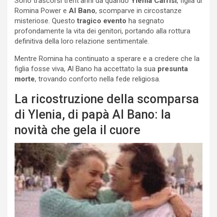
Sono trascorsi trent’anni da quando
Ylenia Carrisi
, figlia di
Romina Power e
Al Bano
, scomparve in circostanze
misteriose. Questo
tragico evento
ha segnato
profondamente la vita dei genitori, portando alla rottura
definitiva della loro relazione sentimentale.
Mentre Romina ha continuato a sperare e a credere che la
figlia fosse viva, Al Bano ha accettato la sua
presunta
morte
, trovando conforto nella fede religiosa.
La ricostruzione della scomparsa
di Ylenia, di papà Al Bano: la
novità che gela il cuore