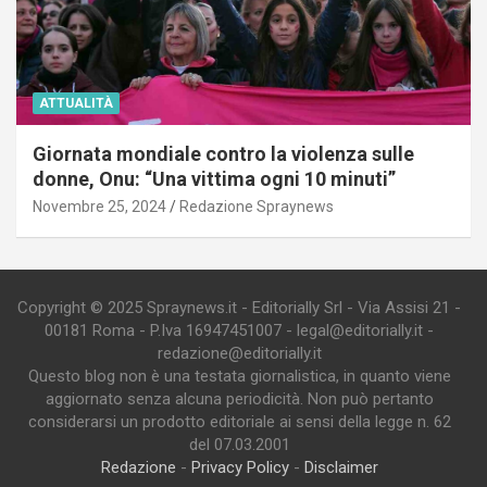
ATTUALITÀ
Giornata mondiale contro la violenza sulle
donne, Onu: “Una vittima ogni 10 minuti”
Novembre 25, 2024
Redazione Spraynews
Copyright © 2025 Spraynews.it - Editorially Srl - Via Assisi 21 -
00181 Roma - P.Iva 16947451007 - legal@editorially.it -
redazione@editorially.it
Questo blog non è una testata giornalistica, in quanto viene
aggiornato senza alcuna periodicità. Non può pertanto
considerarsi un prodotto editoriale ai sensi della legge n. 62
del 07.03.2001
Redazione
-
Privacy Policy
-
Disclaimer