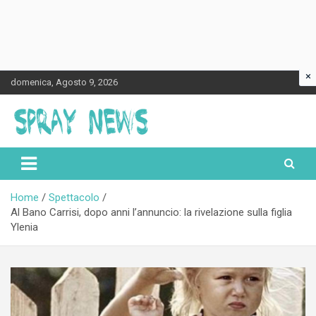
×
Skip
domenica, Agosto 9, 2026
to
content
Spraynews.it
Home
Spettacolo
Al Bano Carrisi, dopo anni l’annuncio: la rivelazione sulla figlia
Ylenia