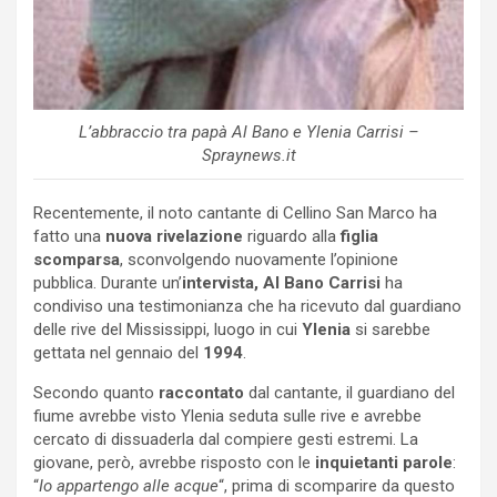
L’abbraccio tra papà Al Bano e Ylenia Carrisi –
Spraynews.it
Recentemente, il noto cantante di Cellino San Marco ha
fatto una
nuova rivelazione
riguardo alla
figlia
scomparsa
, sconvolgendo nuovamente l’opinione
pubblica. Durante un’
intervista,
Al Bano
Carrisi
ha
condiviso una testimonianza che ha ricevuto dal guardiano
delle rive del Mississippi, luogo in cui
Ylenia
si sarebbe
gettata nel gennaio del
1994
.
Secondo quanto
raccontato
dal cantante, il guardiano del
fiume avrebbe visto Ylenia seduta sulle rive e avrebbe
cercato di dissuaderla dal compiere gesti estremi. La
giovane, però, avrebbe risposto con le
inquietanti parole
:
“
Io appartengo alle acque
“, prima di scomparire da questo