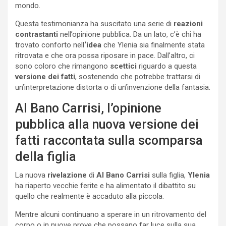
mondo.
Questa testimonianza ha suscitato una serie di
reazioni
contrastanti
nell’opinione pubblica. Da un lato, c’è chi ha
trovato conforto nell
‘idea
che Ylenia sia finalmente stata
ritrovata e che ora possa riposare in pace. Dall’altro, ci
sono coloro che rimangono
scettici
riguardo a questa
versione dei fatti
, sostenendo che potrebbe trattarsi di
un’interpretazione distorta o di un’invenzione della fantasia.
Al Bano Carrisi, l’opinione
pubblica alla nuova versione dei
fatti raccontata sulla scomparsa
della figlia
La nuova
rivelazione
di
Al Bano Carrisi
sulla figlia,
Ylenia
ha riaperto vecchie ferite e ha alimentato il dibattito su
quello che realmente è accaduto alla piccola.
Mentre alcuni continuano a sperare in un ritrovamento del
corpo o in nuove prove che possano far luce sulla sua