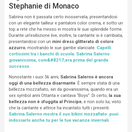
Stephanie di Monaco
Sabrina non è passata certo inosservata, presentandosi
con un elegante tailleur e pantaloni color crema, e sotto un
top a rete che ha messo in mostra le sue splendide forme.
Durante un’esibizione live, inoltre, la cantante si è cambiata,
presentandosi con un
mini dress glitterato di colore
azzurro
, mostrando le sue gambe slanciate.
Capelli
cortissimi tra i banchi di scuola: Sabrina Salerno
giovanissima, com&#8217;era prima del grande
successo
.
Nonostante i suoi 56 anni,
Sabrina Salerno è ancora
oggi di una bellezza disarmante
. È sempre stata di una
bellezza mozzafiato, sin da giovanissima, quando era un
sex symbol anni Ottanta e cantava “Boys”. Di certo,
la sua
bellezza non è sfuggita al Principe
, e non solo lui, visto
che la cantante e attrice ha incantato tutti i presenti.
Sabrina Salerno mostra il suo bikini mozzafiato: puoi
indossarlo anche tu per le tue vacanze invernali
.