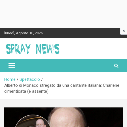
×
Skip
lunedì, Agosto 10, 2026
to
content
Spraynews.it
Home
Spettacolo
Alberto di Monaco stregato da una cantante italiana: Charlene
dimenticata (e assente)