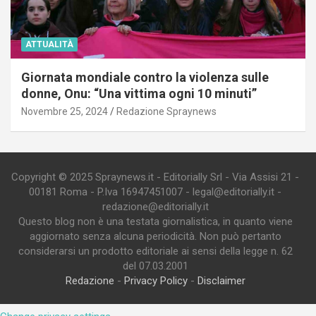
ATTUALITÀ
Giornata mondiale contro la violenza sulle
donne, Onu: “Una vittima ogni 10 minuti”
Novembre 25, 2024
Redazione Spraynews
Copyright © 2025 Spraynews.it - Editorially Srl - Via Assisi 21 -
00181 Roma - P.Iva 16947451007 - legal@editorially.it -
redazione@editorially.it
Questo blog non è una testata giornalistica, in quanto viene
aggiornato senza alcuna periodicità. Non può pertanto
considerarsi un prodotto editoriale ai sensi della legge n. 62
del 07.03.2001
Redazione
-
Privacy Policy
-
Disclaimer