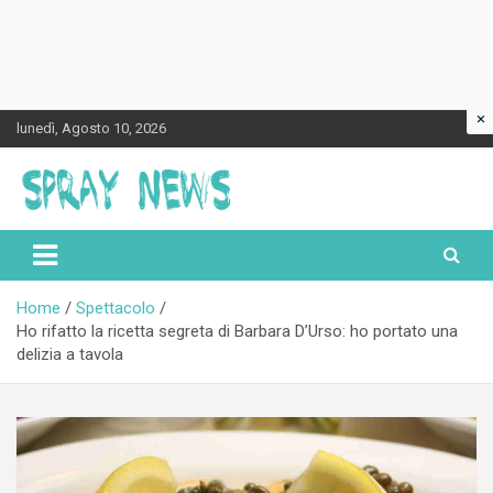
×
Skip
lunedì, Agosto 10, 2026
to
content
Spraynews.it
Home
Spettacolo
Ho rifatto la ricetta segreta di Barbara D’Urso: ho portato una
delizia a tavola