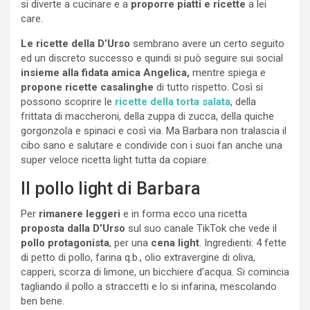
si diverte a cucinare e a
proporre piatti e ricette
a lei
care.
Le ricette della D’Urso
sembrano avere un certo seguito
ed un discreto successo e quindi si può seguire sui social
insieme alla fidata amica Angelica,
mentre spiega e
propone ricette casalinghe
di tutto rispetto. Così si
possono scoprire le
ricette della torta salata
, della
frittata di maccheroni, della zuppa di zucca, della quiche
gorgonzola e spinaci e così via. Ma Barbara non tralascia il
cibo sano e salutare e condivide con i suoi fan anche una
super veloce ricetta light tutta da copiare.
Il pollo light di Barbara
Per
rimanere leggeri
e in forma ecco una ricetta
proposta dalla D’Urso
sul suo canale TikTok che vede il
pollo protagonista
, per una
cena light
. Ingredienti: 4 fette
di petto di pollo, farina q.b., olio extravergine di oliva,
capperi, scorza di limone, un bicchiere d’acqua. Si comincia
tagliando il pollo a straccetti e lo si infarina, mescolando
ben bene.