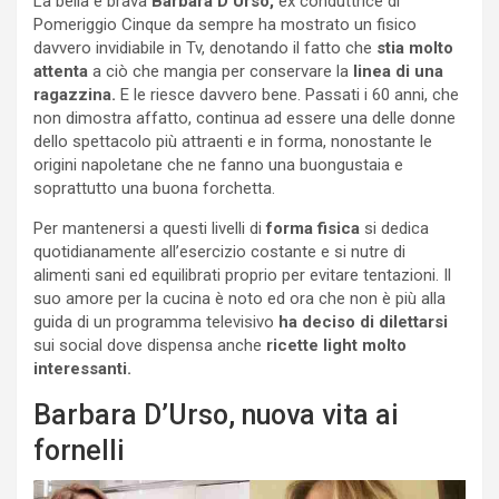
La bella e brava
Barbara D’Urso,
ex conduttrice di
Pomeriggio Cinque da sempre ha mostrato un fisico
davvero invidiabile in Tv, denotando il fatto che
stia molto
attenta
a ciò che mangia per conservare la
linea di una
ragazzina.
E le riesce davvero bene. Passati i 60 anni, che
non dimostra affatto, continua ad essere una delle donne
dello spettacolo più attraenti e in forma, nonostante le
origini napoletane che ne fanno una buongustaia e
soprattutto una buona forchetta.
Per mantenersi a questi livelli di
forma fisica
si dedica
quotidianamente all’esercizio costante e si nutre di
alimenti sani ed equilibrati proprio per evitare tentazioni. Il
suo amore per la cucina è noto ed ora che non è più alla
guida di un programma televisivo
ha deciso di dilettarsi
sui social dove dispensa anche
ricette light molto
interessanti.
Barbara D’Urso, nuova vita ai
fornelli