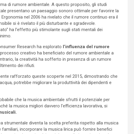
a di rumore ambientale. A questo proposito, gli studi
ale presentano un paesaggio sonoro ottimale per favorire la
u Ergonomia nel 2006 ha rivelato che il rumore continuo era il
ile si è rivelato il più disturbante e sgradevole.
” ha l’effetto più stimolante sugli stati mentali dei
inimo.
 Consumer Research ha esplorato
l’influenza del rumore
il processo creativo ha beneficiato del rumore ambientale a
ntrario, la creatività ha sofferto in presenza di un rumore
imento dei rifiuti.
rmente rafforzato queste scoperte nel 2015, dimostrando che
’acqua, potrebbe migliorare la produttività dei dipendenti e
obabile che la musica ambientale sfrutti il potenziale per
ché la musica migliori davvero l’efficienza lavorativa, si
musicali.
ca strumentale diventa la scelta preferita rispetto alla musica
e familiari, incorporare la musica lirica può fornire benefici