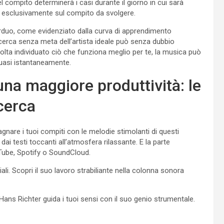
del compito determinerà i casi durante il giorno in cui sarà
i esclusivamente sul compito da svolgere.
rduo, come evidenziato dalla curva di apprendimento
icerca senza meta dell’artista ideale può senza dubbio
 volta individuato ciò che funziona meglio per te, la musica può
quasi istantaneamente.
una maggiore produttività: le
icerca
nare i tuoi compiti con le melodie stimolanti di questi
dai testi toccanti all’atmosfera rilassante. E la parte
Tube, Spotify o SoundCloud.
iali. Scopri il suo lavoro strabiliante nella colonna sonora
ans Richter guida i tuoi sensi con il suo genio strumentale.