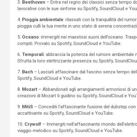
3.
Beethoven
– Entra nel regno dei classici senza tempo do
lavorative con le sue sinfonie su Spotify, SoundCloud e Yo
4.
Pioggia
ambientale
: rilassati con la tranquillità del rum
pioggia culli la tua mente in uno stato di serena concentra
5.
Oceano
: immergiti nei maestosi suoni dell’oceano. Traspor
compiti. Provalo su Spotify, SoundCloud e YouTube.
6.
Temporali
: abbraccia la potenza del rumore ambientale 
Sfrutta la loro elettrizzante presenza su Spotify, SoundClo
7.
Bach
– Lasciati affascinare dal fascino senza tempo dell
Spotify, SoundCloud e YouTube.
8.
Mozart
– Abbandonati agli arrangiamenti armoniosi di uno
creazioni di Mozart ti guidino su Spotify, SoundCloud e You
9.
MitiS
– Concediti l’affascinante fusione del dubstep con t
accattivante su Spotify, SoundCloud e YouTube.
10.
Crywolf
– Immergiti nell’affascinante mondo dell’elettron
viaggio melodico su Spotify, SoundCloud e YouTube.