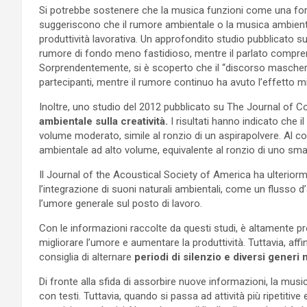
Si potrebbe sostenere che la musica funzioni come una form
suggeriscono che il rumore ambientale o la musica ambient
produttività lavorativa. Un approfondito studio pubblicato s
rumore di fondo meno fastidioso, mentre il parlato comprensib
Sorprendentemente, si è scoperto che il “discorso mascherato
partecipanti, mentre il rumore continuo ha avuto l’effetto m
Inoltre, uno studio del 2012 pubblicato su The Journal of
ambientale sulla creatività.
I risultati hanno indicato che 
volume moderato, simile al ronzio di un aspirapolvere. Al co
ambientale ad alto volume, equivalente al ronzio di uno smalt
Il Journal of the Acoustical Society of America ha ulterio
l’integrazione di suoni naturali ambientali, come un flusso d
l’umore generale sul posto di lavoro.
Con le informazioni raccolte da questi studi, è altamente pr
migliorare l’umore e aumentare la produttività. Tuttavia, affin
consiglia di alternare
periodi di silenzio e diversi generi 
Di fronte alla sfida di assorbire nuove informazioni, la musi
con testi. Tuttavia, quando si passa ad attività più ripetitive 