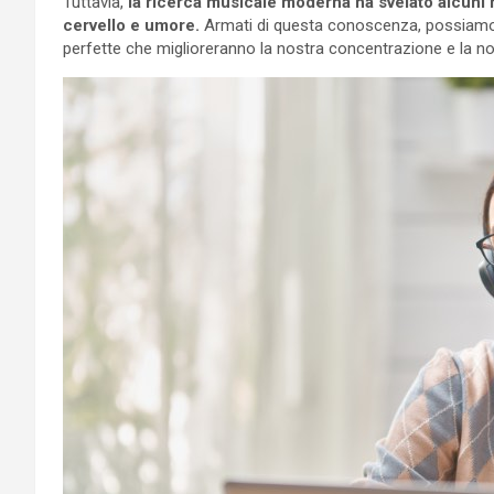
Tuttavia,
la ricerca musicale moderna ha svelato alcuni m
cervello e umore.
Armati di questa conoscenza, possiamo 
perfette che miglioreranno la nostra concentrazione e la nos