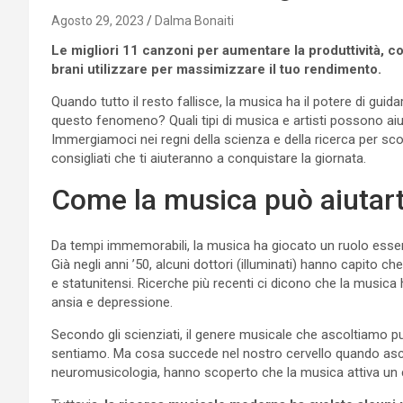
Agosto 29, 2023
Dalma Bonaiti
Le migliori 11 canzoni per aumentare la produttività, co
brani utilizzare per massimizzare il tuo rendimento.
Quando tutto il resto fallisce, la musica ha il potere di guida
questo fenomeno? Quali tipi di musica e artisti possono aiuta
Immergiamoci nei regni della scienza e della ricerca per sco
consigliati che ti aiuteranno a conquistare la giornata.
Come la musica può aiutart
Da tempi immemorabili, la musica ha giocato un ruolo essen
Già negli anni ’50, alcuni dottori (illuminati) hanno capito c
e statunitensi. Ricerche più recenti ci dicono che la musica
ansia e depressione.
Secondo gli scienziati, il genere musicale che ascoltiamo pu
sentiamo. Ma cosa succede nel nostro cervello quando asco
neuromusicologia, hanno scoperto che la musica attiva un ca