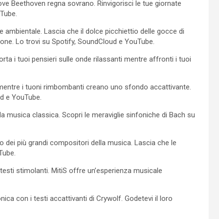
ve Beethoven regna sovrano. Rinvigorisci le tue giornate
uTube.
ore ambientale. Lascia che il dolce picchiettio delle gocce di
zione. Lo trovi su Spotify, SoundCloud e YouTube.
ta i tuoi pensieri sulle onde rilassanti mentre affronti i tuoi
mentre i tuoni rimbombanti creano uno sfondo accattivante.
ud e YouTube.
a musica classica. Scopri le meraviglie sinfoniche di Bach su
 dei più grandi compositori della musica. Lascia che le
Tube.
esti stimolanti. MitiS offre un’esperienza musicale
ica con i testi accattivanti di Crywolf. Godetevi il loro