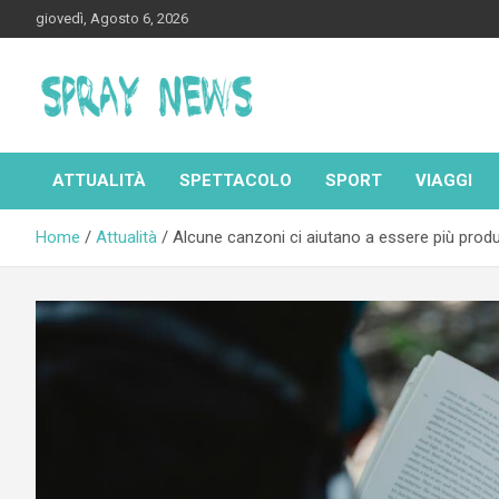
Skip
giovedì, Agosto 6, 2026
to
content
Spraynews.it
ATTUALITÀ
SPETTACOLO
SPORT
VIAGGI
Home
Attualità
Alcune canzoni ci aiutano a essere più produt