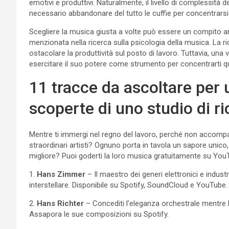
emotivi e produttivi. Naturalmente, il livello di complessità 
necessario abbandonare del tutto le cuffie per concentrars
Scegliere la musica giusta a volte può essere un compito a
menzionata nella ricerca sulla psicologia della musica. La r
ostacolare la produttività sul posto di lavoro. Tuttavia, una
esercitare il suo potere come strumento per concentrarti 
11 tracce da ascoltare per 
scoperte di uno studio di r
Mentre ti immergi nel regno del lavoro, perché non accompag
straordinari artisti? Ognuno porta in tavola un sapore unico, 
migliore? Puoi goderti la loro musica gratuitamente su You
1.
Hans
Zimmer
– Il maestro dei generi elettronici e industr
interstellare. Disponibile su Spotify, SoundCloud e YouTube.
2.
Hans
Richter
– Concediti l’eleganza orchestrale mentre H
Assapora le sue composizioni su Spotify.