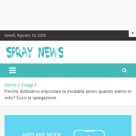
×
Skip
lunedì, Agosto 10, 2026
to
content
Spraynews.it
Home
Viaggi
Perché dobbiamo impostare la modalità aereo quando siamo in
volo? Ecco la spiegazione