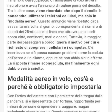
Il membro dell’equipaggio o l’assistente di volo attiva il
microfono e avvia l’annuncio di routine prima del decollo.
Tra le altre cose,
viene ricordato che dopo il decollo è
consentito utilizzare i telefoni cellulari, ma solo in
“modalità aereo”
. Questo annuncio viene ripetuto circa
sessantamila volte al giorno, corrispondente al numero di
decolli dei 25mila aerei di linea che attraversano i cieli
sopra città, continenti, mari e oceani. Tuttavia, la maggior
parte dei passeggeri a bordo
ignora il motivo per cui è
richiesto di spegnere i cellulari e i computer
. C’è
incertezza se ciò possa causare problemi come la caduta
dell’aereo o un allarme, oppure se non abbia alcun effetto.
La risposta rimane sconosciuta, ma finalmente ogni
dubbio verrà sciolto.
Modalità aereo in volo, cos’è e
perché è obbligatorio impostarla
Con l’arrivo dell’estate e con il persistere della tregua dalla
pandemia, si è ripresentata, per fortuna, l’opportunità per
milioni di persone di riprendere a viaggiare, magari
includendo viaggi in aereo. Questa esperienza comporta