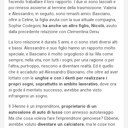
facendo traballare il loro rapporto. I due si sono lasciati e
poi rimessi assieme al termine della trasmissione. Valeria
e Alessandro, in seguito, sono rimasti amici. Basciano,
oltre a Celine, la figlia avuta con la sua attuale compagna,
Sophie Codegoni,
ha anche un altro figlio,
Nicolò
, avuto
dalla precedente relazione con Clementina Deriu.
La loro relazione è durata 5 anni, e ci sono stati diversi alti
e bassi. Alessandro e suo figlio hanno un rapporto molto
speciale, e Basciano è molto orgoglioso di lui. Ma come
sempre, nella vita, non tutti i sogni, per una ragione o per
l’altra, purtroppo, riescono a diventare realtà. Ed è quello
che è accaduto ad Alessandro Basciano, che oltre ad aver
lottato con le
unghie e con i denti per realizzare i
propri sogni, soprattutto in ambito lavorativo
, dove ora
si gode il meritato successo, avrebbe anche visto
infrangersi un sogno.
Il 34enne è un imprenditore,
proprietario di un
autosalone di auto di lusso
con annesso autolavaggio.
Ma che cosa voleva fare l’imprenditore genovese? Ebbene,
avrebbe voluto
diventare un
calciatore
, ma le cose non