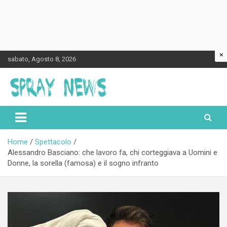
×
Skip
sabato, Agosto 8, 2026
to
content
Spraynews.it
Home
Spettacolo
Alessandro Basciano: che lavoro fa, chi corteggiava a Uomini e
Donne, la sorella (famosa) e il sogno infranto