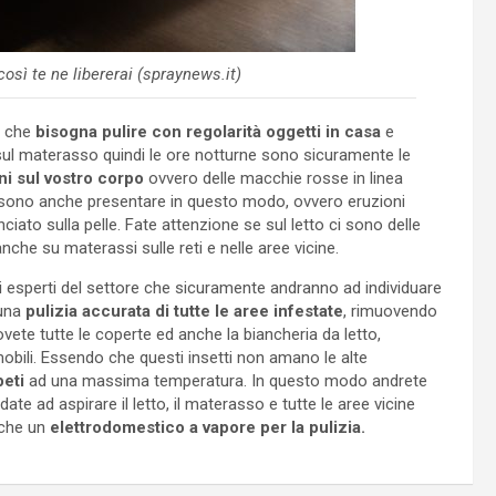
così te ne libererai (spraynews.it)
o che
bisogna pulire con regolarità oggetti in casa
e
o sul materasso quindi le ore notturne sono sicuramente le
ni sul vostro corpo
ovvero delle macchie rosse in linea
 possono anche presentare in questo modo, ovvero eruzioni
ato sulla pelle. Fate attenzione se sul letto ci sono delle
he su materassi sulle reti e nelle aree vicine.
 esperti del settore che sicuramente andranno ad individuare
 una
pulizia accurata di tutte le aree infestate
, rimuovendo
ovete tutte le coperte ed anche la biancheria da letto,
obili. Essendo che questi insetti non amano le alte
peti
ad una massima temperatura. In questo modo andrete
te ad aspirare il letto, il materasso e tutte le aree vicine
nche un
elettrodomestico a vapore per la pulizia.