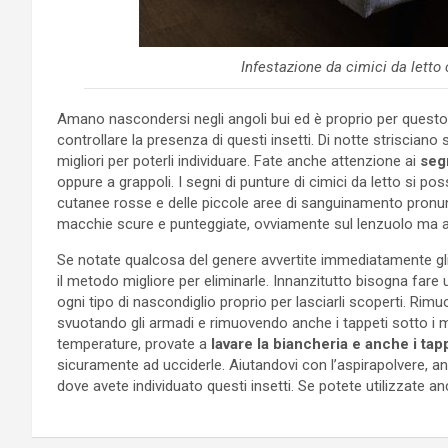
Infestazione da cimici da letto 
Amano nascondersi negli angoli bui ed è proprio per quest
controllare la presenza di questi insetti. Di notte striscian
migliori per poterli individuare. Fate anche attenzione ai
seg
oppure a grappoli. I segni di punture di cimici da letto si
cutanee rosse e delle piccole aree di sanguinamento pronunci
macchie scure e punteggiate, ovviamente sul lenzuolo ma anc
Se notate qualcosa del genere avvertite immediatamente gli
il metodo migliore per eliminarle. Innanzitutto bisogna fare
ogni tipo di nascondiglio proprio per lasciarli scoperti. Rimu
svuotando gli armadi e rimuovendo anche i tappeti sotto i m
temperature, provate a
lavare la biancheria e anche i tap
sicuramente ad ucciderle. Aiutandovi con l’aspirapolvere, anda
dove avete individuato questi insetti. Se potete utilizzate a