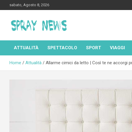
Skip
sabato, Agosto 8, 2026
to
content
Spraynews.it
ATTUALITÀ
SPETTACOLO
SPORT
VIAGGI
Home
Attualità
Allarme cimici da letto | Così te ne accorgi p