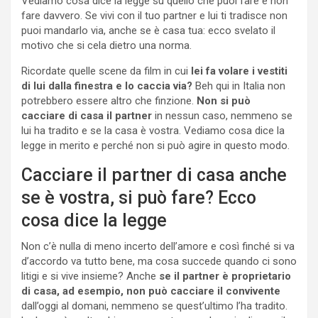
Vediamo cosa dice la legge su quello che puoi fare e non
fare davvero. Se vivi con il tuo partner e lui ti tradisce non
puoi mandarlo via, anche se è casa tua: ecco svelato il
motivo che si cela dietro una norma.
Ricordate quelle scene da film in cui
lei fa volare i vestiti
di lui dalla finestra e lo caccia via?
Beh qui in Italia non
potrebbero essere altro che finzione.
Non si può
cacciare di casa il partner
in nessun caso, nemmeno se
lui ha tradito e se la casa è vostra. Vediamo cosa dice la
legge in merito e perché non si può agire in questo modo.
Cacciare il partner di casa anche
se è vostra, si può fare? Ecco
cosa dice la legge
Non c’è nulla di meno incerto dell’amore e così finché si va
d’accordo va tutto bene, ma cosa succede quando ci sono
litigi e si vive insieme? Anche
se il partner è proprietario
di casa, ad esempio, non può cacciare il convivente
dall’oggi al domani, nemmeno se quest’ultimo l’ha tradito.