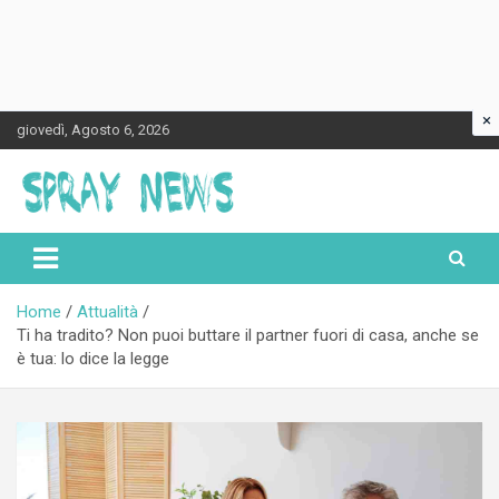
×
Skip
giovedì, Agosto 6, 2026
to
content
Spraynews.it
Home
Attualità
Ti ha tradito? Non puoi buttare il partner fuori di casa, anche se
è tua: lo dice la legge