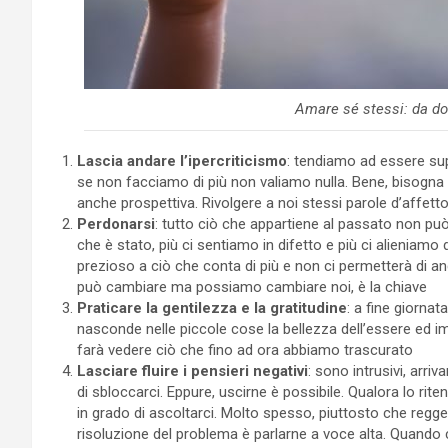
Amare sé stessi: da dov
Lascia andare l’ipercriticismo
: tendiamo ad essere sup
se non facciamo di più non valiamo nulla. Bene, bisogna
anche prospettiva. Rivolgere a noi stessi parole d’affet
Perdonarsi
: tutto ciò che appartiene al passato non pu
che è stato, più ci sentiamo in difetto e più ci alieniamo
prezioso a ciò che conta di più e non ci permetterà di a
può cambiare ma possiamo cambiare noi, è la chiave
Praticare la gentilezza e la gratitudine
: a fine giornat
nasconde nelle piccole cose la bellezza dell’essere ed i
farà vedere ciò che fino ad ora abbiamo trascurato
Lasciare fluire i pensieri negativi
: sono intrusivi, arr
di sbloccarci. Eppure, uscirne è possibile. Qualora lo 
in grado di ascoltarci. Molto spesso, piuttosto che reggere
risoluzione del problema è parlarne a voce alta. Quando 