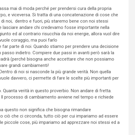
assa mai di moda perché per prendersi cura della propria
po, e viceversa. Si tratta di una concatenazione di cose che
ra di noi, dentro e fuori, più staremo bene con noi stessi
ne lasciare andare chi credevamo fosse importante nella
nto ed al contrario risucchia da noi energie, allora vuol dire
 vuole coraggio, ma puoi farlo
eve far parte di noi. Quando stiamo per prendere una decisione
n passo indietro. Compiere due passi in avanti però sarà la
accadrà (perché bisogna anche accettare che non possiamo
rivare grandi cambiamenti!
. Dentro di noi si nasconde la più grande verità. Non quella
uole davvero, ci permette di fare le scelte più importanti per
ano. Quanta verità in questo proverbio. Non andare di fretta.
. Il processo di cambiamento avviene nel tempo e richiede
ma questo non significa che bisogna rimandare
tto ciò che ci circonda, tutto ciò per cui impariamo ad essere
e le piccole cose, più impariamo ad apprezzare noi stessi ed a