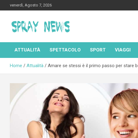
Skip
venerdì, Agosto 7, 2026
to
content
Spraynews.it
ATTUALITÀ
SPETTACOLO
SPORT
VIAGGI
Home
Attualità
Amare se stessi è il primo passo per stare be