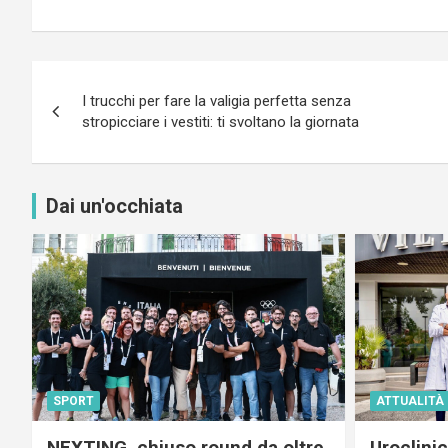
Navigazione
I trucchi per fare la valigia perfetta senza
articoli
stropicciare i vestiti: ti svoltano la giornata
Dai un'occhiata
SPORT
ATTUALITÀ
NEXTING, chiuso round da oltre
Uroclini