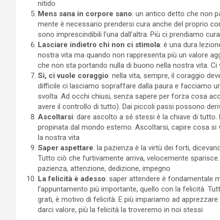
nitido
Mens sana in corpore sano
: un antico detto che non p
mente è necessario prendersi cura anche del proprio cor
sono imprescindibili l’una dall’altra. Più ci prendiamo cu
Lasciare indietro chi non ci stimola
: è una dura lezio
nostra vita ma quando non rappresenta più un valore aggiu
che non sta portando nulla di buono nella nostra vita. Ci
Sì, ci vuole coraggio
: nella vita, sempre, il coraggio d
difficile ci lasciamo sopraffare dalla paura e facciamo u
svolta. Ad occhi chiusi, senza sapere per forza cosa 
avere il controllo di tutto). Dai piccoli passi possono de
Ascoltarsi
: dare ascolto a sé stessi è la chiave di tutto
propinata dal mondo esterno. Ascoltarsi, capire cosa si v
la nostra vita
Saper aspettare
: la pazienza è la virtù dei forti, dicev
Tutto ciò che furtivamente arriva, velocemente sparisce
pazienza, attenzione, dedizione, impegno
La felicità è adesso
: saper attendere è fondamentale 
l’appuntamento più importante, quello con la felicità. Tu
grati, è motivo di felicità. E più impariamo ad apprezzar
darci valore, più la felicità la troveremo in noi stessi