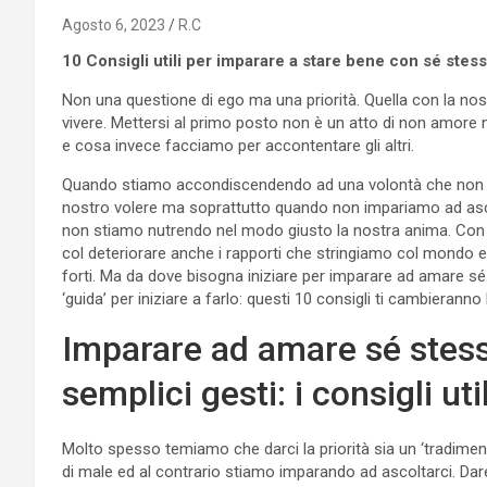
Agosto 6, 2023
R.C
10 Consigli utili per imparare a stare bene con sé stessi,
Non una questione di ego ma una priorità. Quella con la no
vivere. Mettersi al primo posto non è un atto di non amore 
e cosa invece facciamo per accontentare gli altri.
Quando stiamo accondiscendendo ad una volontà che non è 
nostro volere ma soprattutto quando non impariamo ad ascol
non stiamo nutrendo nel modo giusto la nostra anima. Con il
col deteriorare anche i rapporti che stringiamo col mondo e
forti. Ma da dove bisogna iniziare per imparare ad amare 
‘guida’ per iniziare a farlo: questi 10 consigli ti cambieranno l
Imparare ad amare sé stess
semplici gesti: i consigli util
Molto spesso temiamo che darci la priorità sia un ‘tradimento
di male ed al contrario stiamo imparando ad ascoltarci. Dar