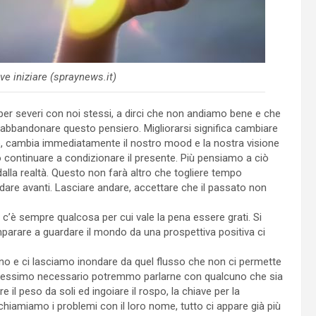
e iniziare (spraynews.it)
er severi con noi stessi, a dirci che non andiamo bene e che
 abbandonare questo pensiero. Migliorarsi significa cambiare
to, cambia immediatamente il nostro mood e la nostra visione
ò continuare a condizionare il presente. Più pensiamo a ciò
 dalla realtà. Questo non farà altro che togliere tempo
ndare avanti. Lasciare andare, accettare che il passato non
a c’è sempre qualcosa per cui vale la pena essere grati. Si
mparare a guardare il mondo da una prospettiva positiva ci
ivano e ci lasciamo inondare da quel flusso che non ci permette
ritenessimo necessario potremmo parlarne con qualcuno che sia
 il peso da soli ed ingoiare il rospo, la chiave per la
chiamiamo i problemi con il loro nome, tutto ci appare già più