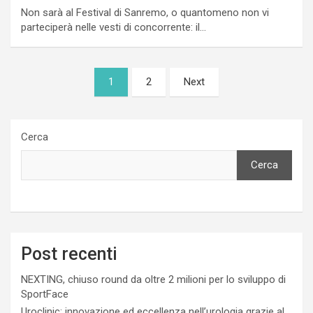
Non sarà al Festival di Sanremo, o quantomeno non vi
parteciperà nelle vesti di concorrente: il…
Paginazione
1
2
Next
degli
articoli
Cerca
Cerca
Post recenti
NEXTING, chiuso round da oltre 2 milioni per lo sviluppo di
SportFace
Uroclinic: innovazione ed eccellenza nell’urologia grazie al