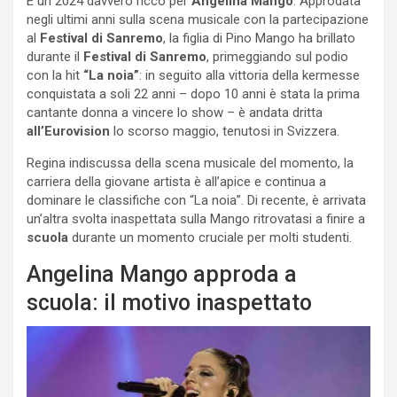
È un 2024 davvero ricco per
Angelina Mango
. Approdata
negli ultimi anni sulla scena musicale con la partecipazione
al
Festival di Sanremo
, la figlia di Pino Mango ha brillato
durante il
Festival di Sanremo
, primeggiando sul podio
con la hit
“La noia”
: in seguito alla vittoria della kermesse
conquistata a soli 22 anni – dopo 10 anni è stata la prima
cantante donna a vincere lo show – è andata dritta
all’Eurovision
lo scorso maggio, tenutosi in Svizzera.
Regina indiscussa della scena musicale del momento, la
carriera della giovane artista è all’apice e continua a
dominare le classifiche con “La noia”. Di recente, è arrivata
un’altra svolta inaspettata sulla Mango ritrovatasi a finire a
scuola
durante un momento cruciale per molti studenti.
Angelina Mango approda a
scuola: il motivo inaspettato