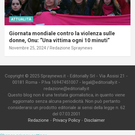
ATTUALITÀ
Giornata mondiale contro la violenza sulle
donne, Onu: “Una vittima ogni 10 minuti”
Novembre 25, 2024
Redazione Spraynews
Copyright © 2025 Spraynews.it - Editorially Srl - Via Assisi 21 -
00181 Roma - P.Iva 16947451007 - legal@editorially.it -
redazione@editorially.it
Questo blog non è una testata giornalistica, in quanto viene
aggiornato senza alcuna periodicità. Non può pertanto
considerarsi un prodotto editoriale ai sensi della legge n. 62
del 07.03.2001
Redazione
-
Privacy Policy
-
Disclaimer