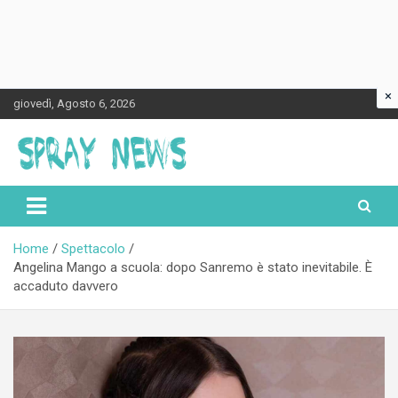
×
Skip
giovedì, Agosto 6, 2026
to
content
Spraynews.it
Home
Spettacolo
Angelina Mango a scuola: dopo Sanremo è stato inevitabile. È
accaduto davvero