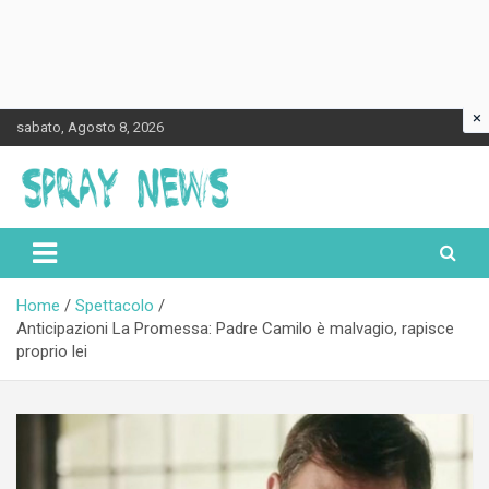
×
Skip
sabato, Agosto 8, 2026
to
content
Spraynews.it
Home
Spettacolo
Anticipazioni La Promessa: Padre Camilo è malvagio, rapisce
proprio lei