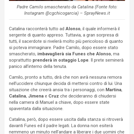
Padre Camilo smascherato da Catalina (Fonte foto:
Instagram @cgchicogarcia) – SprayNews.it
Catalina racconterà tutto ad
Alonso
, il quale informerà il
sergente di quanto appreso. Tuttavia, a gran sorpresa di
tutti, il sacerdote si rivelerà molto più pericoloso di quanto
si poteva immaginare. Padre Camilo, dopo essere stato
smascherato,
imbavaglierà sia Funes che
Alonso
, ma
soprattutto
prenderà in ostaggio Lope
. Il prete seminerà
panico all’interno della tenuta.
Camilo, pronto a tutto, dirà che non avrà nessuna remora
nell’uccidere chiunque decida di mettersi contro di lui. Una
situazione che creerà ansia tra i personaggi, con
Martina
,
Catalina
,
Jimena
e
Cruz
che decideranno di chiudersi
nella camera di Manuel a chiave, dopo essere state
spaventata dalla situazione.
Catalina, però, dopo essere uscita dalla stanza si ritroverà
davanti Funes ed il padre legati. La donna non esiterà
nemmeno un minuto nell’andare a liberare i due uomini che