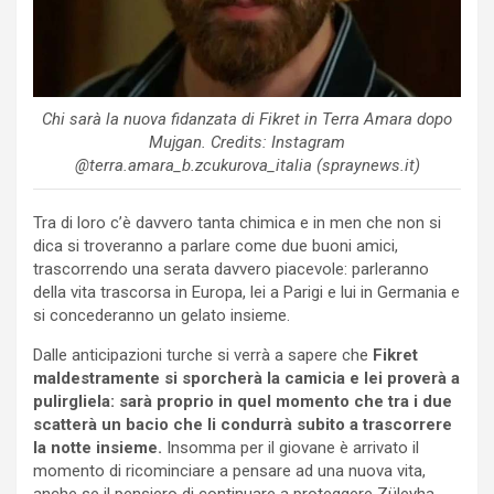
Chi sarà la nuova fidanzata di Fikret in Terra Amara dopo
Mujgan. Credits: Instagram
@terra.amara_b.zcukurova_italia (spraynews.it)
Tra di loro c’è davvero tanta chimica e in men che non si
dica si troveranno a parlare come due buoni amici,
trascorrendo una serata davvero piacevole: parleranno
della vita trascorsa in Europa, lei a Parigi e lui in Germania e
si concederanno un gelato insieme.
Dalle anticipazioni turche si verrà a sapere che
Fikret
maldestramente si sporcherà la camicia e lei proverà a
pulirgliela: sarà proprio in quel momento che tra i due
scatterà un bacio che li condurrà subito a trascorrere
la notte insieme.
Insomma per il giovane è arrivato il
momento di ricominciare a pensare ad una nuova vita,
anche se il pensiero di continuare a proteggere Züleyha