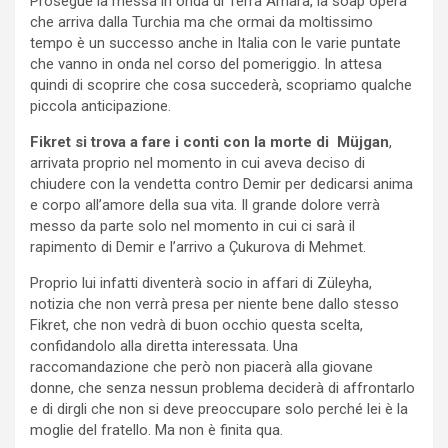
Prosegue la messa in onda di Terra Amara, la soap opera
che arriva dalla Turchia ma che ormai da moltissimo
tempo è un successo anche in Italia con le varie puntate
che vanno in onda nel corso del pomeriggio. In attesa
quindi di scoprire che cosa succederà, scopriamo qualche
piccola anticipazione.
Fikret si trova a fare i conti con la morte di Müjgan
,
arrivata proprio nel momento in cui aveva deciso di
chiudere con la vendetta contro Demir per dedicarsi anima
e corpo all’amore della sua vita. Il grande dolore verrà
messo da parte solo nel momento in cui ci sarà il
rapimento di Demir e l’arrivo a Çukurova di Mehmet.
Proprio lui infatti diventerà socio in affari di Züleyha,
notizia che non verrà presa per niente bene dallo stesso
Fikret, che non vedrà di buon occhio questa scelta,
confidandolo alla diretta interessata. Una
raccomandazione che però non piacerà alla giovane
donne, che senza nessun problema deciderà di affrontarlo
e di dirgli che non si deve preoccupare solo perché lei è la
moglie del fratello. Ma non è finita qua.