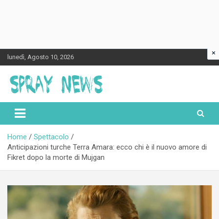
×
Skip
lunedì, Agosto 10, 2026
to
content
Spraynews.it
Home
Spettacolo
Anticipazioni turche Terra Amara: ecco chi è il nuovo amore di
Fikret dopo la morte di Mujgan