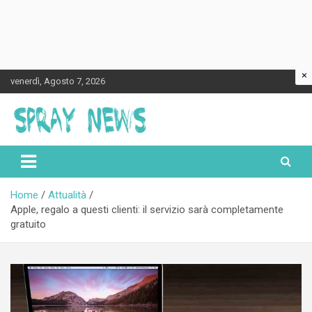
×
Skip
venerdì, Agosto 7, 2026
to
content
Spraynews.it
Home
Attualità
Apple, regalo a questi clienti: il servizio sarà completamente
gratuito