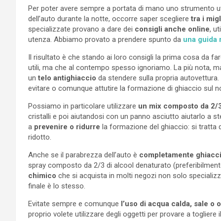
Per poter avere sempre a portata di mano uno strumento util
dell’auto durante la notte, occorre saper scegliere
tra i migl
specializzate provano a dare dei
consigli anche online
, u
utenza. Abbiamo provato a prendere spunto da
una guida 
Il risultato è che stando ai loro consigli la prima cosa da fa
utili, ma che al contempo spesso ignoriamo. La più nota, ma 
un
telo antighiaccio
da stendere sulla propria autovettura. 
evitare o comunque attutire la formazione di ghiaccio sul 
Possiamo in particolare utilizzare
un mix composto da 2/3
cristalli e poi aiutandosi con un panno asciutto aiutarlo a st
a
prevenire o ridurre
la formazione del ghiaccio: si tratta 
ridotto.
Anche se il parabrezza dell’auto è
completamente ghiacci
spray composto da 2/3 di alcool denaturato (preferibilmente 
chimico
che si acquista in molti negozi non solo specializ
finale è lo stesso.
Evitate sempre e comunque
l’uso di acqua calda, sale o o
proprio volete utilizzare degli oggetti per provare a togliere 