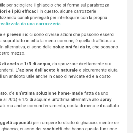
e per sciogliere il ghiaccio che si forma sul parabrezza
iori e i più efficaci
: in questo, alcune carrozzerie
tilizzando canali privilegiati per interloquire con la propria
realizzata da una carrozzeria
.
re è
prevenire:
ci sono diverse azioni che possono esserci
soprattutto in città la meno comune, è quella di affidarsi a
In alternativa, ci sono delle
soluzioni fai da te
, che possono
nostro mezzo.
 di aceto e 1/3 di acqua
, da spruzzare direttamente sui
endersi.
L’azione dell’aceto è naturale
e sicuramente aiuta
di un antidoto utile anche in caso di nevicate ed è a costo
ato
, c’è
un’ottima soluzione home-made
fatta da uno
al 70%) e 1/3 di acqua: è un’ottima alternativa allo
spray
zati, ma anche comuni ferramenta, costa di meno e il risultato
ggetti appuntiti
per rompere lo strato di ghiaccio, mentre se
il ghiaccio, ci sono dei
raschietti
che hanno questa funzione