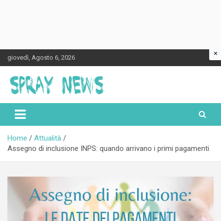
×
Skip
giovedì, Agosto 6, 2026
to
content
Spraynews.it
Home
Attualità
Assegno di inclusione INPS: quando arrivano i primi pagamenti