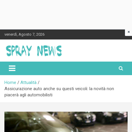
×
Skip
venerdì, Agosto 7, 2026
to
content
Spraynews.it
Home
Attualità
Assicurazione auto anche su questi veicoli: la novità non
piacerà agli automobilisti