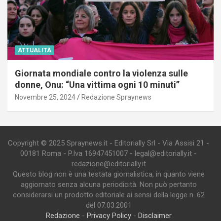
ATTUALITÀ
Giornata mondiale contro la violenza sulle
donne, Onu: “Una vittima ogni 10 minuti”
Novembre 25, 2024
Redazione Spraynews
Copyright © 2025 Spraynews.it - Editorially Srl - Via Assisi 21 -
00181 Roma - P.Iva 16947451007 - legal@editorially.it -
redazione@editorially.it
Questo blog non è una testata giornalistica, in quanto viene
aggiornato senza alcuna periodicità. Non può pertanto
considerarsi un prodotto editoriale ai sensi della legge n. 62
del 07.03.2001
Redazione
-
Privacy Policy
-
Disclaimer