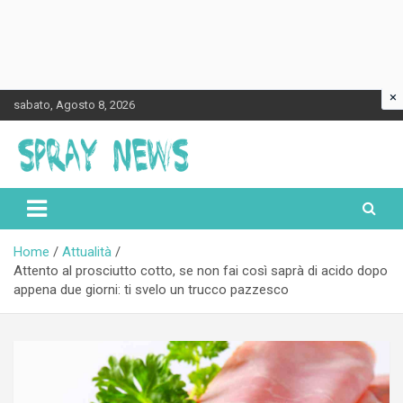
×
Skip
sabato, Agosto 8, 2026
to
content
Spraynews.it
Home
Attualità
Attento al prosciutto cotto, se non fai così saprà di acido dopo
appena due giorni: ti svelo un trucco pazzesco