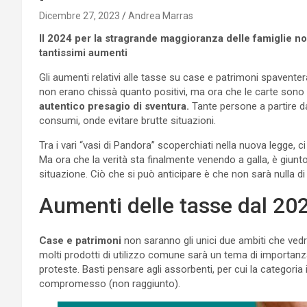
Dicembre 27, 2023
Andrea Marras
Il 2024 per la stragrande maggioranza delle famiglie non
tantissimi aumenti
Gli aumenti relativi alle tasse su case e patrimoni spavente
non erano chissà quanto positivi, ma ora che le carte sono 
autentico presagio di sventura.
Tante persone a partire da
consumi, onde evitare brutte situazioni.
Tra i vari “vasi di Pandora” scoperchiati nella nuova legge, c
Ma ora che la verità sta finalmente venendo a galla, è giun
situazione. Ciò che si può anticipare è che non sarà nulla di
Aumenti delle tasse dal 20
Case e patrimoni
non saranno gli unici due ambiti che vedra
molti prodotti di utilizzo comune sarà un tema di importanza
proteste. Basti pensare agli assorbenti, per cui la categori
compromesso (non raggiunto).