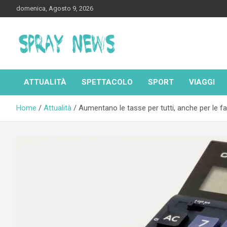
Skip
domenica, Agosto 9, 2026
to
content
Spraynews.it
ATTUALITÀ
SPETTACOLO
SPORT
VIAGGI
Home
Attualità
Aumentano le tasse per tutti, anche per le fam