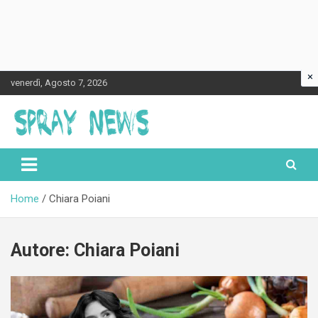
×
Skip
venerdì, Agosto 7, 2026
to
content
Spraynews.it
Home
Chiara Poiani
Autore:
Chiara Poiani