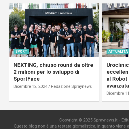
SPORT
ATTUALITÀ
NEXTING, chiuso round da oltre
Uroclini
2 milioni per lo sviluppo di
eccellenz
SportFace
al Robot 
avanzata
Dicembre 12, 2024
Redazione Spraynews
Dicembre 11
Copyright © 2025 Spraynews.it - Editor
Questo blog non è una testata giornalistica, in quanto viene 