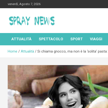
Skip
venerdì, Agosto 7, 2026
to
content
Spraynews.it
ATTUALITÀ
SPETTACOLO
SPORT
VIAGGI
Home
Attualità
Si chiama gnocco, ma non è la ‘solita’ pasta: 