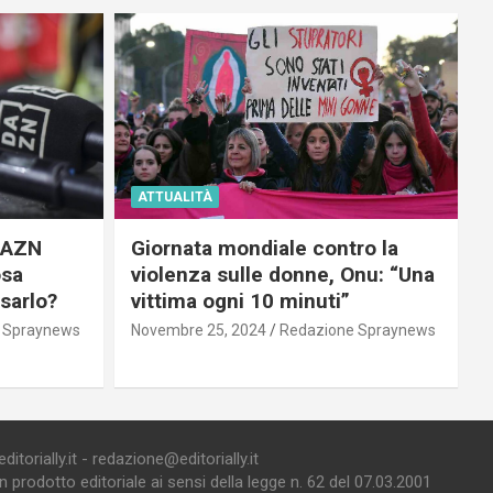
ATTUALITÀ
 DAZN
Giornata mondiale contro la
osa
violenza sulle donne, Onu: “Una
usarlo?
vittima ogni 10 minuti”
 Spraynews
Novembre 25, 2024
Redazione Spraynews
torially.it - redazione@editorially.it
prodotto editoriale ai sensi della legge n. 62 del 07.03.2001