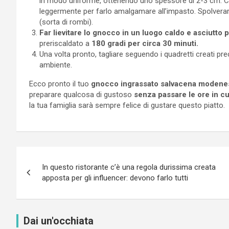
in modo uniforme, ottenendo uno spessore di 2-3 cm. Copr
leggermente per farlo amalgamare all’impasto. Spolverar
(sorta di rombi).
Far lievitare lo gnocco in un luogo caldo e asciutto 
preriscaldato a
180 gradi per circa 30 minuti.
Una volta pronto, tagliare seguendo i quadretti creati 
ambiente.
Ecco pronto il tuo
gnocco ingrassato salvacena modene
preparare qualcosa di gustoso
senza passare le ore in cu
la tua famiglia sarà sempre felice di gustare questo piatto.
Navigazione
In questo ristorante c’è una regola durissima creata
articoli
apposta per gli influencer: devono farlo tutti
Dai un'occhiata