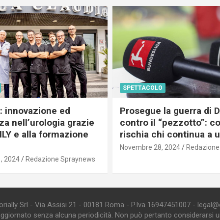
SPETTACOLO
c: innovazione ed
Prosegue la guerra di
a nell’urologia grazie
contro il “pezzotto”: c
ILY e alla formazione
rischia chi continua a 
Novembre 28, 2024
Redazione
, 2024
Redazione Spraynews
ially Srl - Via Assisi 21 - 00181 Roma - P.Iva 16947451007 - legal@edi
aggiornato senza alcuna periodicità. Non può pertanto considerarsi un 