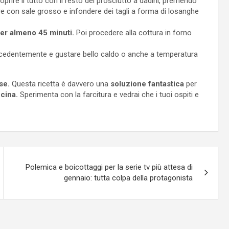
ire il tutto con il resto del prosciutto a dadini, premendo
e con sale grosso e infondere dei tagli a forma di losanghe
per almeno 45 minuti.
Poi procedere alla cottura in forno
precedentemente e gustare bello caldo o anche a temperatura
se.
Questa ricetta è davvero una
soluzione fantastica
per
cina.
Sperimenta con la farcitura e vedrai che i tuoi ospiti e
Polemica e boicottaggi per la serie tv più attesa di
gennaio: tutta colpa della protagonista