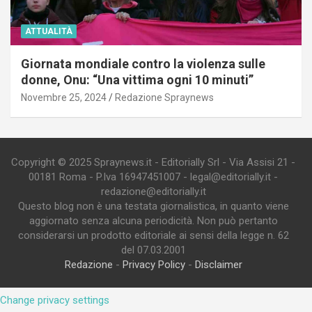
ATTUALITÀ
Giornata mondiale contro la violenza sulle
donne, Onu: “Una vittima ogni 10 minuti”
Novembre 25, 2024
Redazione Spraynews
Copyright © 2025 Spraynews.it - Editorially Srl - Via Assisi 21 -
00181 Roma - P.Iva 16947451007 - legal@editorially.it -
redazione@editorially.it
Questo blog non è una testata giornalistica, in quanto viene
aggiornato senza alcuna periodicità. Non può pertanto
considerarsi un prodotto editoriale ai sensi della legge n. 62
del 07.03.2001
Redazione
-
Privacy Policy
-
Disclaimer
Change privacy settings