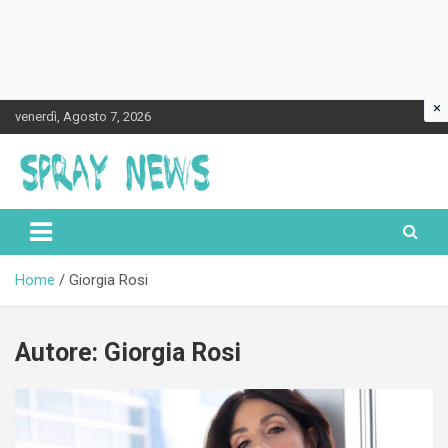
×
Skip
venerdì, Agosto 7, 2026
to
content
Spraynews.it
Home
Giorgia Rosi
Autore:
Giorgia Rosi